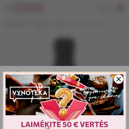
0
VYNOTEKA
Stiprieji
Viskis
Daisen Sakura 0,7 l
AMŽIAUS PATVIRTINIMAS
Turite patvirtinti amžių