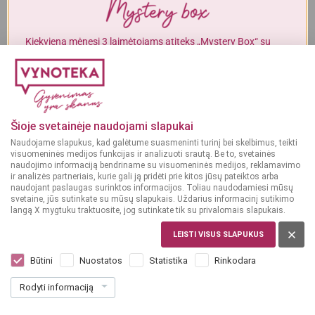
Alkoholinius gėrimus gali įsigyti tik asmenys, kuriems yra
ne mažiau
kaip 20 metų
.
Kiekvieną mėnesį 3 laimėtojams atiteks „Mystery Box“ su
gurmaniškais „Vynoteka“ produktais.
MAN YRA 20 METŲ
DALYVAUTI KONKURSE
MAN NĖRA 20 METŲ
Šioje svetainėje naudojami slapukai
Naudojame slapukus, kad galėtume suasmeninti turinį bei skelbimus, teikti
visuomeninės medijos funkcijas ir analizuoti srautą. Be to, svetainės
naudojimo informaciją bendriname su visuomeninės medijos, reklamavimo
ir analizės partneriais, kurie gali ją pridėti prie kitos jūsų pateiktos arba
naudojant paslaugas surinktos informacijos. Toliau naudodamiesi mūsų
svetaine, jūs sutinkate su mūsų slapukais. Uždarius informacinį sutikimo
langą X mygtuku traktuosite, jog sutinkate tik su privalomais slapukais.
JAPONIJA
Daisen Sakura 0,7 l
LEISTI VISUS SLAPUKUS
Dar nėra balsų, galite įvertinti
Būtini
Nuostatos
Statistika
Rinkodara
32
99
Rodyti informaciją
47.13 € / L
€