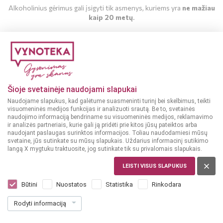
Alkoholinius gėrimus gali įsigyti tik asmenys, kuriems yra
ne mažiau
kaip 20 metų
.
MAN YRA 20 METŲ
MAN NĖRA 20 METŲ
Šioje svetainėje naudojami slapukai
Naudojame slapukus, kad galėtume suasmeninti turinį bei skelbimus, teikti
visuomeninės medijos funkcijas ir analizuoti srautą. Be to, svetainės
naudojimo informaciją bendriname su visuomeninės medijos, reklamavimo
ir analizės partneriais, kurie gali ją pridėti prie kitos jūsų pateiktos arba
naudojant paslaugas surinktos informacijos. Toliau naudodamiesi mūsų
svetaine, jūs sutinkate su mūsų slapukais. Uždarius informacinį sutikimo
langą X mygtuku traktuosite, jog sutinkate tik su privalomais slapukais.
LEISTI VISUS SLAPUKUS
SAKARTVELAS
Dafioni Alazani Valley 0,75 L
Būtini
Nuostatos
Statistika
Rinkodara
Dar nėra balsų, galite įvertinti
Rodyti informaciją
9
49
12.65 € / L
€