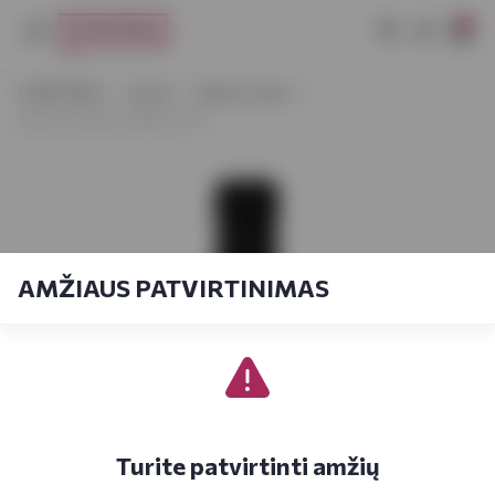
0
VYNOTEKA
Vynas
Ramus vynas
Dafioni Alazani Valley 0,75 L
AMŽIAUS PATVIRTINIMAS
Turite patvirtinti amžių