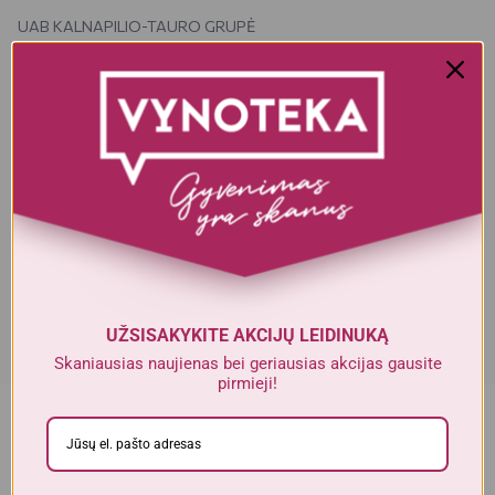
UAB KALNAPILIO-TAURO GRUPĖ
Taikos Al.1 , LT-35147 , Panevėžys , Lietuva
Realios prekės išvaizda gali šiek tiek skirtis nuo esančios nuotraukoje.
Prekės, kurias gausite, gali būti kitokioje pakuotėje bei kitokios
išvaizdos ar formos. Informacija produkto aprašyme, kuri pateikiama
elektroninėje parduotuvėje, yra bendro pobūdžio, todėl nėra tapati
informacijai, nurodomai ant produkto pakuotės. Ant produkto
pakuotės nurodoma informacija yra išsamesnė ir gali šiek tiek skirtis
nuo informacijos, nurodomos elektroninėje parduotuvėje pateiktų
prekių aprašymuose. Visada rekomenduojame perskaityti ir
vadovautis informacija, esančia ant prekės pakuotės. Akcijinių prekių
kiekis yra ribotas.
UŽSISAKYKITE AKCIJŲ LEIDINUKĄ
Skaniausias naujienas bei geriausias akcijas gausite
pirmieji!
Dėmesio!
Alkoholinius gėrimus gali įsigyti tik asmenys,
kuriems yra
ne mažiau kaip 20 metų
.