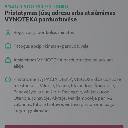
PAPRASTA IR PATOGU APSIPIRKTI INTERNETU
Pristatymas Jūsų adresu arba atsiėmimas
VYNOTEKA parduotuvėse
Registracija per kelias minutes
Patogus apsipirkimas e-parduotuvėje
Atsiėmimas VYNOTEKA parduotuvėse nelaukiant
eilėje
Pristatome TĄ PAČIĄ DIENĄ VISUOSE didžiuosiuose
miestuose — Vilniuje, Kaune, Klaipėdoje, Šiauliuose,
Panevėžyje, o nuo šiol ir Palangoje, Mažeikiuose,
Utenoje, Jonavoje, Alytuje, Marijampolėje per 1-2
valandas. Kitose Lietuvos vietose pristatome pagal
kurjerių galimybes.