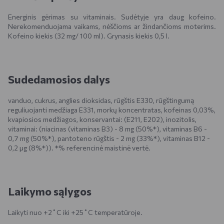
Energinis gėrimas su vitaminais. Sudėtyje yra daug kofeino.
Nerekomenduojama vaikams, nėščioms ar žindančioms moterims.
Kofeino kiekis (32 mg/ 100 ml). Grynasis kiekis 0,5 l.
Sudedamosios dalys
vanduo, cukrus, anglies dioksidas, rūgštis E330, rūgštingumą
reguliuojanti medžiaga E331, morkų koncentratas, kofeinas 0,03%,
kvapiosios medžiagos, konservantai: (E211, E202), inozitolis,
vitaminai: (niacinas (vitaminas B3) - 8 mg (50%*), vitaminas B6 -
0,7 mg (50%*), pantoteno rūgštis - 2 mg (33%*), vitaminas B12 -
0,2 μg (8%*)). *% referencinė maistinė vertė.
Laikymo sąlygos
Laikyti nuo +2˚С iki +25˚С temperatūroje.