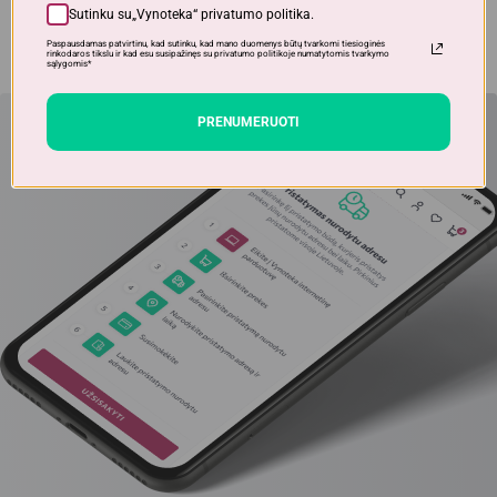
Sutinku su„Vynoteka“
privatumo politika
.
Paspausdamas patvirtinu, kad sutinku, kad mano duomenys būtų tvarkomi tiesioginės
rinkodaros tikslu ir kad esu susipažinęs su privatumo politikoje numatytomis tvarkymo
sąlygomis*
PRENUMERUOTI