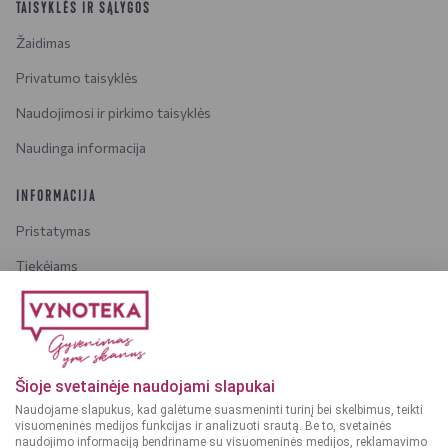
TAISYKLĖS IR SĄLYGOS
Žaidimas
Privatumo taisyklės
Naudojimosi ir pirkimo taisyklės
Naudinga informacija
INFORMACIJA
Pristatymas
Tiekėjams
Karjera
Dažniausiai užduodami klausimai
Šioje svetainėje naudojami slapukai
Dėmesio!
Alkoholinius gėrimus gali įsigyti tik asmenys,
Naudojame slapukus, kad galėtume suasmeninti turinį bei skelbimus, teikti
kuriems yra
ne mažiau kaip 20 metų
.
visuomeninės medijos funkcijas ir analizuoti srautą. Be to, svetainės
naudojimo informaciją bendriname su visuomeninės medijos, reklamavimo