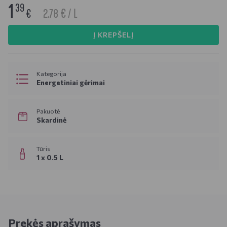
1
39
2.78 € / L
€
Į KREPŠELĮ
Kategorija
Energetiniai gėrimai
Pakuotė
Skardinė
Tūris
1 x 0.5 L
Prekės aprašymas