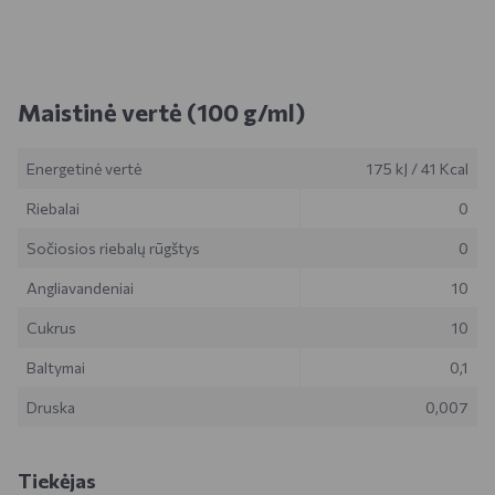
Maistinė vertė (100 g/ml)
Energetinė vertė
175 kJ
/
41 Kcal
Riebalai
0
Sočiosios riebalų rūgštys
0
Angliavandeniai
10
Cukrus
10
Baltymai
0,1
Druska
0,007
Tiekėjas