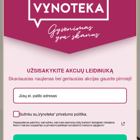
elektroninėje parduotuvėje, yra bendro pobūdžio, todėl nėra tapati
informacijai, nurodomai ant produkto pakuotės. Ant produkto
pakuotės nurodoma informacija yra išsamesnė ir gali šiek tiek skirtis
nuo informacijos, nurodomos elektroninėje parduotuvėje pateiktų
prekių aprašymuose. Visada rekomenduojame perskaityti ir
vadovautis informacija, esančia ant prekės pakuotės. Akcijinių prekių
kiekis yra ribotas.
UŽSISAKYKITE AKCIJŲ LEIDINUKĄ
Dėmesio!
Alkoholinius gėrimus gali įsigyti tik asmenys,
Skaniausias naujienas bei geriausias akcijas gausite
kuriems yra
ne mažiau kaip 20 metų
.
pirmieji!
Sutinku su„Vynoteka“
privatumo politika
.
Paspausdamas patvirtinu, kad sutinku, kad mano duomenys būtų tvarkomi tiesioginės
rinkodaros tikslu ir kad esu susipažinęs su privatumo politikoje numatytomis tvarkymo
sąlygomis*