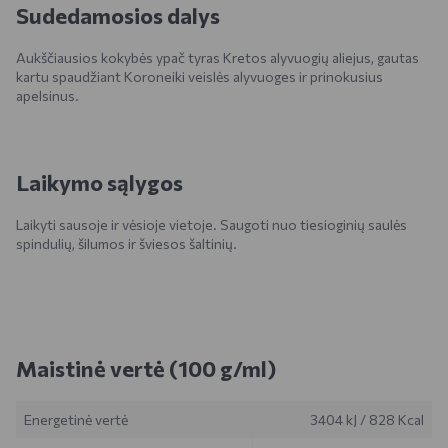
Sudedamosios dalys
Aukščiausios kokybės ypač tyras Kretos alyvuogių aliejus, gautas
kartu spaudžiant Koroneiki veislės alyvuoges ir prinokusius
apelsinus.
Laikymo sąlygos
Laikyti sausoje ir vėsioje vietoje. Saugoti nuo tiesioginių saulės
spindulių, šilumos ir šviesos šaltinių.
Maistinė vertė (100 g/ml)
Energetinė vertė
3404 kJ
/
828 Kcal