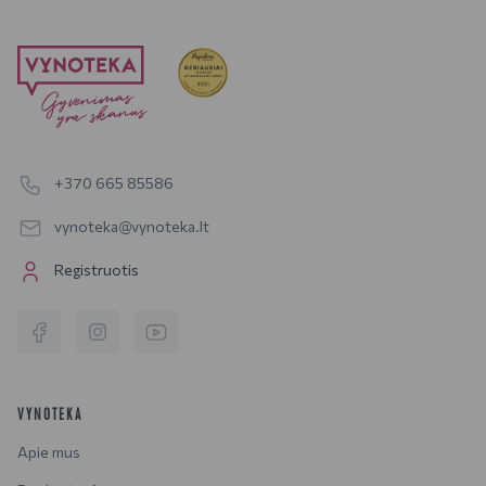
+370 665 85586
vynoteka@vynoteka.lt
Registruotis
VYNOTEKA
Apie mus