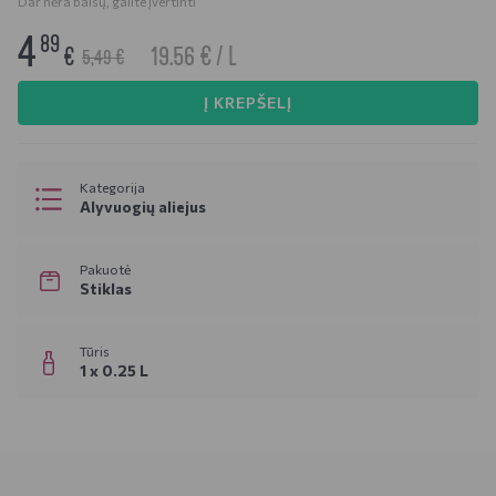
Dar nėra balsų, galite įvertinti
4
89
19.56 € / L
€
5,49 €
Į KREPŠELĮ
Kategorija
Alyvuogių aliejus
Pakuotė
Stiklas
Tūris
1 x 0.25 L