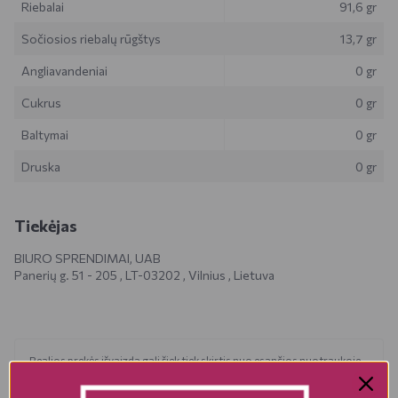
Riebalai
91,6 gr
Sočiosios riebalų rūgštys
13,7 gr
Angliavandeniai
0 gr
Cukrus
0 gr
Baltymai
0 gr
Druska
0 gr
Tiekėjas
BIURO SPRENDIMAI, UAB
Panerių g. 51 - 205 , LT-03202 , Vilnius , Lietuva
Realios prekės išvaizda gali šiek tiek skirtis nuo esančios nuotraukoje.
Prekės, kurias gausite, gali būti kitokioje pakuotėje bei kitokios
išvaizdos ar formos. Informacija produkto aprašyme, kuri pateikiama