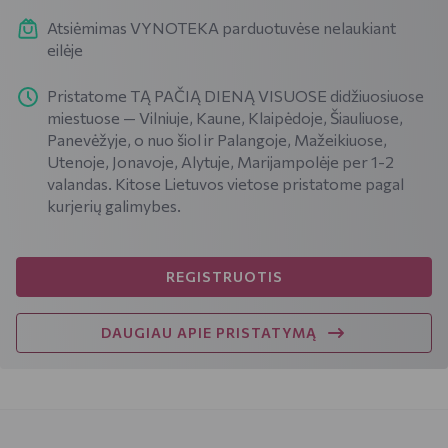
Atsiėmimas VYNOTEKA parduotuvėse nelaukiant
eilėje
Pristatome TĄ PAČIĄ DIENĄ VISUOSE didžiuosiuose
miestuose — Vilniuje, Kaune, Klaipėdoje, Šiauliuose,
Panevėžyje, o nuo šiol ir Palangoje, Mažeikiuose,
Utenoje, Jonavoje, Alytuje, Marijampolėje per 1-2
valandas. Kitose Lietuvos vietose pristatome pagal
kurjerių galimybes.
REGISTRUOTIS
DAUGIAU APIE PRISTATYMĄ