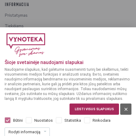
INFORMACIJA
Pristatymas
Tiekėjams
Karjera
Dažniausiai užduodami klausimai
Šioje svetainėje naudojami slapukai
Dėmesio!
Alkoholinius gėrimus gali įsigyti tik asmenys,
Naudojame slapukus, kad galėtume suasmeninti turinį bei skelbimus, teikti
kuriems yra
ne mažiau kaip 20 metų
.
visuomeninės medijos funkcijas ir analizuoti srautą. Be to, svetainės
naudojimo informaciją bendriname su visuomeninės medijos, reklamavimo
ir analizės partneriais, kurie gali ją pridėti prie kitos jūsų pateiktos arba
naudojant paslaugas surinktos informacijos. Toliau naudodamiesi mūsų
svetaine, jūs sutinkate su mūsų slapukais. Uždarius informacinį sutikimo
langą X mygtuku traktuosite, jog sutinkate tik su privalomais slapukais.
© 2025 VYNOTEKA - Visos teisės saugomos
LEISTI VISUS SLAPUKUS
Būtini
Nuostatos
Statistika
Rinkodara
Rodyti informaciją