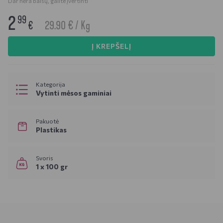
Dar nėra balsų, galite įvertinti
2
99
29.90 € / Kg
€
Į KREPŠELĮ
Kategorija
Vytinti mėsos gaminiai
Pakuotė
Plastikas
Svoris
1 x 100 gr