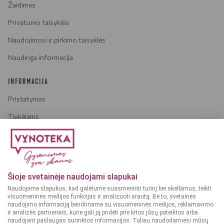
Žaidimas
Privatumo taisyklės
Naudojimosi ir pirkimo taisyklės
Naudinga informacija
INFORMACIJA
Pristatymas
Tiekėjams
Karjera
Dažniausiai užduodami klausimai
Šioje svetainėje naudojami slapukai
Dėmesio!
Alkoholinius gėrimus gali įsigyti tik asmenys,
Naudojame slapukus, kad galėtume suasmeninti turinį bei skelbimus, teikti
kuriems yra
ne mažiau kaip 20 metų
.
visuomeninės medijos funkcijas ir analizuoti srautą. Be to, svetainės
naudojimo informaciją bendriname su visuomeninės medijos, reklamavimo
ir analizės partneriais, kurie gali ją pridėti prie kitos jūsų pateiktos arba
naudojant paslaugas surinktos informacijos. Toliau naudodamiesi mūsų