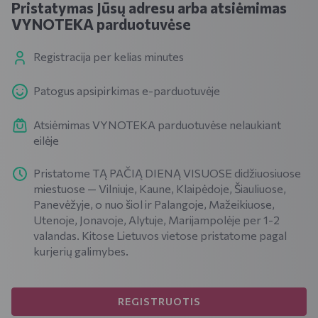
Pristatymas Jūsų adresu arba atsiėmimas
VYNOTEKA parduotuvėse
Registracija per kelias minutes
Patogus apsipirkimas e-parduotuvėje
Atsiėmimas VYNOTEKA parduotuvėse nelaukiant
eilėje
Pristatome TĄ PAČIĄ DIENĄ VISUOSE didžiuosiuose
miestuose — Vilniuje, Kaune, Klaipėdoje, Šiauliuose,
Panevėžyje, o nuo šiol ir Palangoje, Mažeikiuose,
Utenoje, Jonavoje, Alytuje, Marijampolėje per 1-2
valandas. Kitose Lietuvos vietose pristatome pagal
kurjerių galimybes.
REGISTRUOTIS