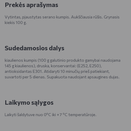
Prekės aprašymas
Vytintas, pjaustytas serano kumpis. Aukščiausia rūšis. Grynasis
kiekis 100 g.
Sudedamosios dalys
kiaulienos kumpis (100 g galutinio produkto gamybai naudojama
145 g kiaulienos), druska, konservantai: (E252, E250),
antioksidantas E301. Atidaryti 10 minučių prieš patiekiant,
suvartoti per 5 dienas. Supakuota naudojant apsaugines dujas.
Laikymo sąlygos
Laikyti šaldytuve nuo 0ºC iki +7 ºC temperatūroje.