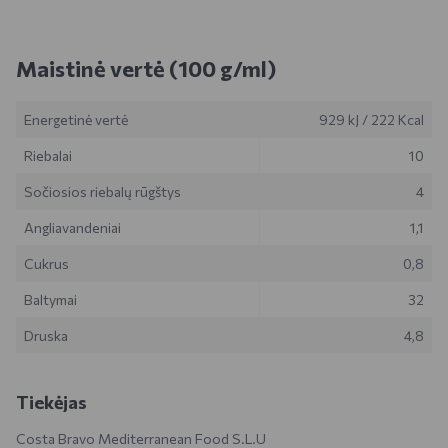
Maistinė vertė (100 g/ml)
Energetinė vertė
929 kJ
/
222 Kcal
Riebalai
10
Sočiosios riebalų rūgštys
4
Angliavandeniai
1,1
Cukrus
0,8
Baltymai
32
Druska
4,8
Tiekėjas
Costa Bravo Mediterranean Food S.L.U