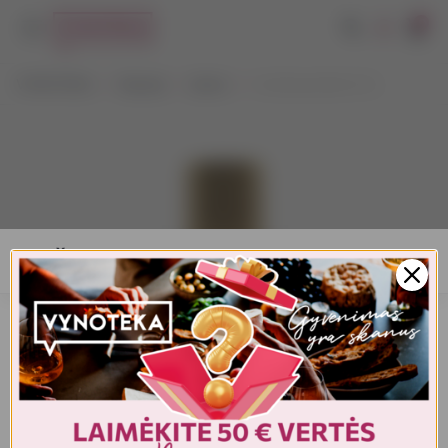
0
VYNOTEKA
Stiprieji
Likeris
Cointreau Noir 0,7 L
AMŽIAUS PATVIRTINIMAS
Turite patvirtinti amžių