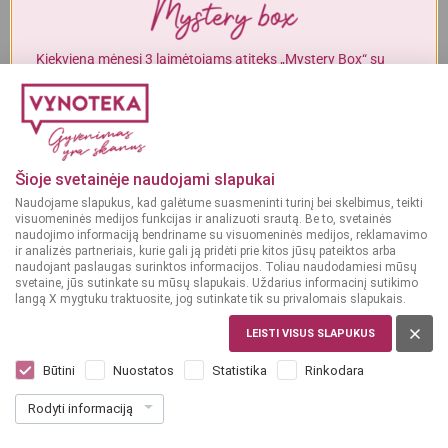
Alkoholinius gėrimus gali įsigyti tik asmenys, kuriems yra
ne mažiau
kaip 20 metų
.
Kiekvieną mėnesį 3 laimėtojams atiteks „Mystery Box“ su
gurmaniškais „Vynoteka“ produktais.
MAN YRA 20 METŲ
DALYVAUTI KONKURSE
MAN NĖRA 20 METŲ
Šioje svetainėje naudojami slapukai
Naudojame slapukus, kad galėtume suasmeninti turinį bei skelbimus, teikti
visuomeninės medijos funkcijas ir analizuoti srautą. Be to, svetainės
naudojimo informaciją bendriname su visuomeninės medijos, reklamavimo
ir analizės partneriais, kurie gali ją pridėti prie kitos jūsų pateiktos arba
naudojant paslaugas surinktos informacijos. Toliau naudodamiesi mūsų
svetaine, jūs sutinkate su mūsų slapukais. Uždarius informacinį sutikimo
langą X mygtuku traktuosite, jog sutinkate tik su privalomais slapukais.
PRANCŪZIJA
Cointreau Noir 0,7 L
LEISTI VISUS SLAPUKUS
Dar nėra balsų, galite įvertinti
Būtini
Nuostatos
Statistika
Rinkodara
32
99
Rodyti informaciją
47.13 € / L
€