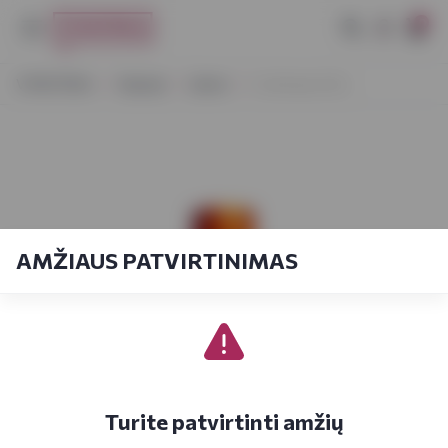
0
VYNOTEKA
Stiprieji
Likeris
Cointreau 0,5 L
AMŽIAUS PATVIRTINIMAS
Turite patvirtinti amžių