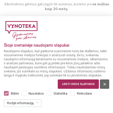
Alkoholinius gėrimus gali įsigyti tik asmenys, kuriems yra
ne mažiau
kaip 20 metų
.
MAN YRA 20 METŲ
MAN NĖRA 20 METŲ
Šioje svetainėje naudojami slapukai
Naudojame slapukus, kad galėtume suasmeninti turinį bei skelbimus, teikti
visuomeninės medijos funkcijas ir analizuoti srautą. Be to, svetainės
naudojimo informaciją bendriname su visuomeninės medijos, reklamavimo
ir analizės partneriais, kurie gali ją pridėti prie kitos jūsų pateiktos arba
naudojant paslaugas surinktos informacijos. Toliau naudodamiesi mūsų
svetaine, jūs sutinkate su mūsų slapukais. Uždarius informacinį sutikimo
langą X mygtuku traktuosite, jog sutinkate tik su privalomais slapukais.
PRANCŪZIJA
Cointreau 0,5 L
LEISTI VISUS SLAPUKUS
Dar nėra balsų, galite įvertinti
Būtini
Nuostatos
Statistika
Rinkodara
22
99
Rodyti informaciją
45.98 € / L
€