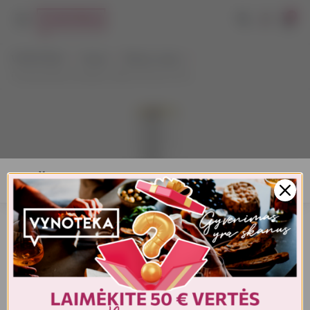
0
VYNOTEKA
Vynas
Ramus vynas
Clearsprings Sauvignon Blanc Rose 0,75 L
AMŽIAUS PATVIRTINIMAS
Turite patvirtinti amžių