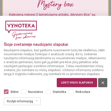
Alkoholinius gėrimus gali įsigyti tik asmenys, kuriems yra
ne mažiau
kaip 20 metų
.
Kiekvieną mėnesį 3 laimėtojams atiteks „Mystery Box“ su
gurmaniškais „Vynoteka“ produktais.
MAN YRA 20 METŲ
DALYVAUTI KONKURSE
MAN NĖRA 20 METŲ
Šioje svetainėje naudojami slapukai
Naudojame slapukus, kad galėtume suasmeninti turinį bei skelbimus, teikti
visuomeninės medijos funkcijas ir analizuoti srautą. Be to, svetainės
naudojimo informaciją bendriname su visuomeninės medijos, reklamavimo
ir analizės partneriais, kurie gali ją pridėti prie kitos jūsų pateiktos arba
naudojant paslaugas surinktos informacijos. Toliau naudodamiesi mūsų
svetaine, jūs sutinkate su mūsų slapukais. Uždarius informacinį sutikimo
langą X mygtuku traktuosite, jog sutinkate tik su privalomais slapukais.
LEISTI VISUS SLAPUKUS
PAR
Clearsprings Sauvignon Blanc Rose 0,75
Būtini
Nuostatos
Statistika
Rinkodara
L
Rodyti informaciją
Dar nėra balsų, galite įvertinti