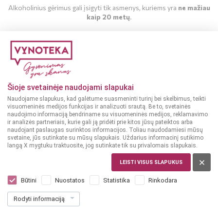
Alkoholinius gėrimus gali įsigyti tik asmenys, kuriems yra
ne mažiau
kaip 20 metų
.
MAN YRA 20 METŲ
MAN NĖRA 20 METŲ
Šioje svetainėje naudojami slapukai
Naudojame slapukus, kad galėtume suasmeninti turinį bei skelbimus, teikti
visuomeninės medijos funkcijas ir analizuoti srautą. Be to, svetainės
naudojimo informaciją bendriname su visuomeninės medijos, reklamavimo
ir analizės partneriais, kurie gali ją pridėti prie kitos jūsų pateiktos arba
naudojant paslaugas surinktos informacijos. Toliau naudodamiesi mūsų
svetaine, jūs sutinkate su mūsų slapukais. Uždarius informacinį sutikimo
langą X mygtuku traktuosite, jog sutinkate tik su privalomais slapukais.
LEISTI VISUS SLAPUKUS
PRANCŪZIJA, COGNAC
Claude Chateller XO 0,5 L
Būtini
Nuostatos
Statistika
Rinkodara
Dar nėra balsų, galite įvertinti
Rodyti informaciją
38
99
77.98 € / L
€