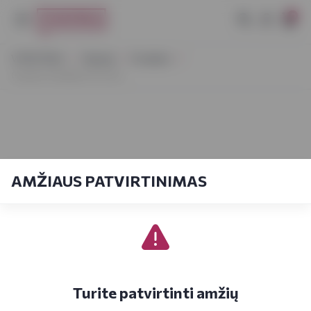
0
VYNOTEKA
Stiprieji
Konjakas
Claude Chateller XO 0,5 L
AMŽIAUS PATVIRTINIMAS
Turite patvirtinti amžių