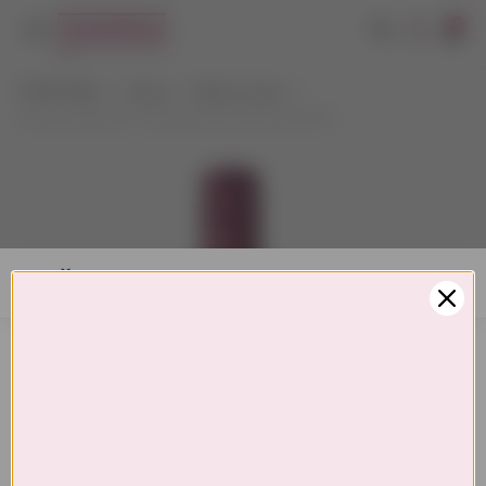
0
VYNOTEKA
Vynas
Ramus vynas
Classic Selection Tokaj Harsl.Late Harvest 0,5 l
AMŽIAUS PATVIRTINIMAS
Turite patvirtinti amžių