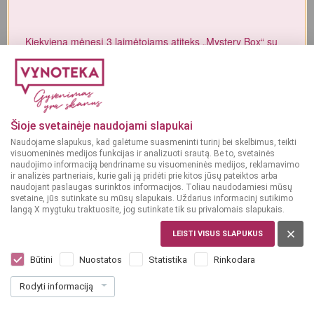
Alkoholinius gėrimus gali įsigyti tik asmenys, kuriems yra
ne mažiau
kaip 20 metų
.
Kiekvieną mėnesį 3 laimėtojams atiteks „Mystery Box“ su
gurmaniškais „Vynoteka“ produktais.
MAN YRA 20 METŲ
DALYVAUTI KONKURSE
MAN NĖRA 20 METŲ
Šioje svetainėje naudojami slapukai
Naudojame slapukus, kad galėtume suasmeninti turinį bei skelbimus, teikti
visuomeninės medijos funkcijas ir analizuoti srautą. Be to, svetainės
naudojimo informaciją bendriname su visuomeninės medijos, reklamavimo
ir analizės partneriais, kurie gali ją pridėti prie kitos jūsų pateiktos arba
naudojant paslaugas surinktos informacijos. Toliau naudodamiesi mūsų
svetaine, jūs sutinkate su mūsų slapukais. Uždarius informacinį sutikimo
langą X mygtuku traktuosite, jog sutinkate tik su privalomais slapukais.
LEISTI VISUS SLAPUKUS
VENGRIJA
Classic Selection Tokaj Harsl.Late
Būtini
Nuostatos
Statistika
Rinkodara
Harvest 0,5 l
Rodyti informaciją
(1)