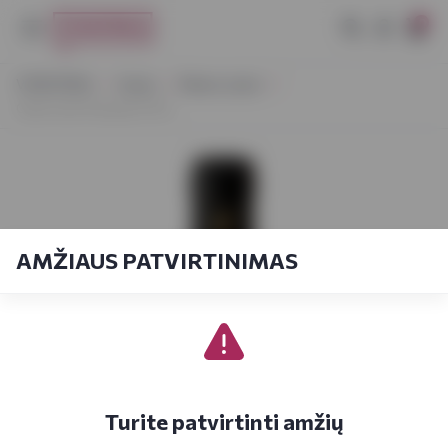
0
VYNOTEKA
Vynas
Ramus vynas
Cielo Gran Passaia 0,75 L
AMŽIAUS PATVIRTINIMAS
Turite patvirtinti amžių