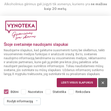
Alkoholinius gėrimus gali įsigyti tik asmenys, kuriems yra
ne mažiau
kaip 20 metų
.
MAN YRA 20 METŲ
MAN NĖRA 20 METŲ
Šioje svetainėje naudojami slapukai
Naudojame slapukus, kad galėtume suasmeninti turinį bei skelbimus, teikti
visuomeninės medijos funkcijas ir analizuoti srautą. Be to, svetainės
naudojimo informaciją bendriname su visuomeninės medijos, reklamavimo
ir analizės partneriais, kurie gali ją pridėti prie kitos jūsų pateiktos arba
naudojant paslaugas surinktos informacijos. Toliau naudodamiesi mūsų
svetaine, jūs sutinkate su mūsų slapukais. Uždarius informacinį sutikimo
langą X mygtuku traktuosite, jog sutinkate tik su privalomais slapukais.
LEISTI VISUS SLAPUKUS
ITALIJA, TOSCANA
Cielo Gran Passaia 0,75 L
Būtini
Nuostatos
Statistika
Rinkodara
Dar nėra balsų, galite įvertinti
Rodyti informaciją
10
99
14.65 € / L
€