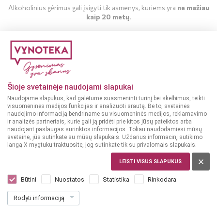
Alkoholinius gėrimus gali įsigyti tik asmenys, kuriems yra
ne mažiau
kaip 20 metų
.
MAN YRA 20 METŲ
MAN NĖRA 20 METŲ
Šioje svetainėje naudojami slapukai
Naudojame slapukus, kad galėtume suasmeninti turinį bei skelbimus, teikti
visuomeninės medijos funkcijas ir analizuoti srautą. Be to, svetainės
naudojimo informaciją bendriname su visuomeninės medijos, reklamavimo
ir analizės partneriais, kurie gali ją pridėti prie kitos jūsų pateiktos arba
naudojant paslaugas surinktos informacijos. Toliau naudodamiesi mūsų
svetaine, jūs sutinkate su mūsų slapukais. Uždarius informacinį sutikimo
langą X mygtuku traktuosite, jog sutinkate tik su privalomais slapukais.
LEISTI VISUS SLAPUKUS
ITALIJA, VENETO
Cielo 1908 Appassionante Veneto 0,75 l
Būtini
Nuostatos
Statistika
Rinkodara
Dar nėra balsų, galite įvertinti
Rodyti informaciją
11
49
15.32 € / L
€