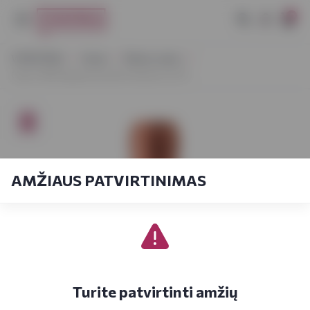
0
VYNOTEKA
Vynas
Ramus vynas
Cielo 1908 Appassionante Veneto 0,75 l
AMŽIAUS PATVIRTINIMAS
Turite patvirtinti amžių