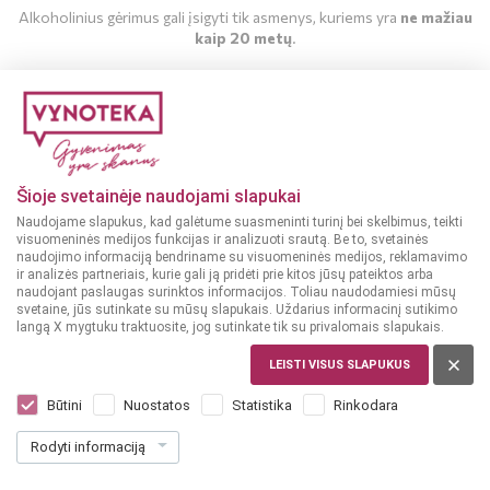
Alkoholinius gėrimus gali įsigyti tik asmenys, kuriems yra
ne mažiau
kaip 20 metų
.
MAN YRA 20 METŲ
MAN NĖRA 20 METŲ
Šioje svetainėje naudojami slapukai
Naudojame slapukus, kad galėtume suasmeninti turinį bei skelbimus, teikti
visuomeninės medijos funkcijas ir analizuoti srautą. Be to, svetainės
naudojimo informaciją bendriname su visuomeninės medijos, reklamavimo
ir analizės partneriais, kurie gali ją pridėti prie kitos jūsų pateiktos arba
naudojant paslaugas surinktos informacijos. Toliau naudodamiesi mūsų
svetaine, jūs sutinkate su mūsų slapukais. Uždarius informacinį sutikimo
langą X mygtuku traktuosite, jog sutinkate tik su privalomais slapukais.
LEISTI VISUS SLAPUKUS
PRANCŪZIJA
Cidre Kerisac Demi-Sec 0,75 L
Būtini
Nuostatos
Statistika
Rinkodara
Dar nėra balsų, galite įvertinti
Rodyti informaciją
4
79
6.39 € / L
€