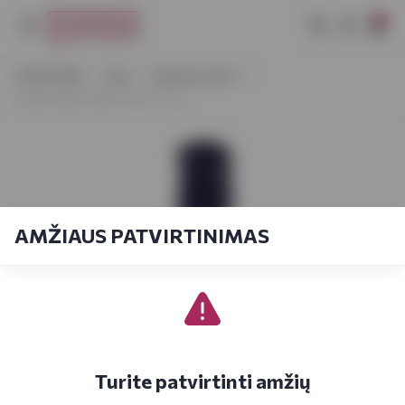
0
VYNOTEKA
Alus
Obuolių sidras
Cidre Kerisac Demi-Sec 0,75 L
AMŽIAUS PATVIRTINIMAS
Turite patvirtinti amžių