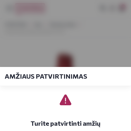
0
VYNOTEKA
Alus
Obuolių sidras
Cidre Kerisac Bouche Brut 0,75 L
AMŽIAUS PATVIRTINIMAS
Turite patvirtinti amžių