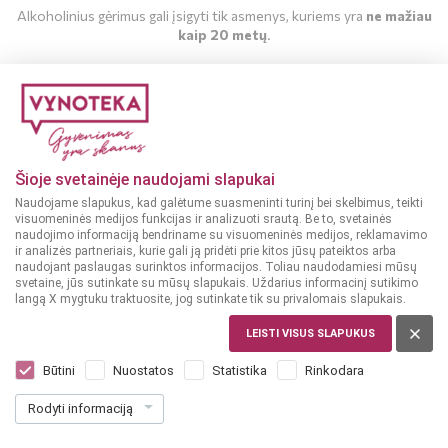
Alkoholinius gėrimus gali įsigyti tik asmenys, kuriems yra
ne mažiau
kaip 20 metų
.
MAN YRA 20 METŲ
MAN NĖRA 20 METŲ
Šioje svetainėje naudojami slapukai
Naudojame slapukus, kad galėtume suasmeninti turinį bei skelbimus, teikti
visuomeninės medijos funkcijas ir analizuoti srautą. Be to, svetainės
naudojimo informaciją bendriname su visuomeninės medijos, reklamavimo
ir analizės partneriais, kurie gali ją pridėti prie kitos jūsų pateiktos arba
naudojant paslaugas surinktos informacijos. Toliau naudodamiesi mūsų
svetaine, jūs sutinkate su mūsų slapukais. Uždarius informacinį sutikimo
langą X mygtuku traktuosite, jog sutinkate tik su privalomais slapukais.
LEISTI VISUS SLAPUKUS
PRANCŪZIJA
Cidre Kerisac Bouche Brut 0,75 L
Būtini
Nuostatos
Statistika
Rinkodara
Dar nėra balsų, galite įvertinti
Rodyti informaciją
4
99
6.65 € / L
€