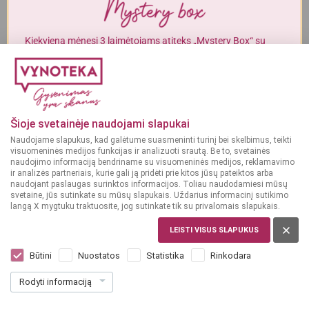
Alkoholinius gėrimus gali įsigyti tik asmenys, kuriems yra
ne mažiau
kaip 20 metų
.
Kiekvieną mėnesį 3 laimėtojams atiteks „Mystery Box“ su
gurmaniškais „Vynoteka“ produktais.
MAN YRA 20 METŲ
DALYVAUTI KONKURSE
MAN NĖRA 20 METŲ
Šioje svetainėje naudojami slapukai
Naudojame slapukus, kad galėtume suasmeninti turinį bei skelbimus, teikti
visuomeninės medijos funkcijas ir analizuoti srautą. Be to, svetainės
naudojimo informaciją bendriname su visuomeninės medijos, reklamavimo
ir analizės partneriais, kurie gali ją pridėti prie kitos jūsų pateiktos arba
naudojant paslaugas surinktos informacijos. Toliau naudodamiesi mūsų
svetaine, jūs sutinkate su mūsų slapukais. Uždarius informacinį sutikimo
langą X mygtuku traktuosite, jog sutinkate tik su privalomais slapukais.
LENKIJA
Chopin Rye 0,7 l
LEISTI VISUS SLAPUKUS
Dar nėra balsų, galite įvertinti
Būtini
Nuostatos
Statistika
Rinkodara
41
99
Rodyti informaciją
59.99 € / L
€