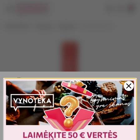
0
VYNOTEKA
Stiprieji
Degtinė
Chopin Rye 0,7 l
AMŽIAUS PATVIRTINIMAS
Turite patvirtinti amžių