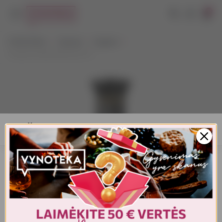
0
VYNOTEKA
Stiprieji
Degtinė
Chopin Family Reserve 0,7 l
AMŽIAUS PATVIRTINIMAS
Turite patvirtinti amžių