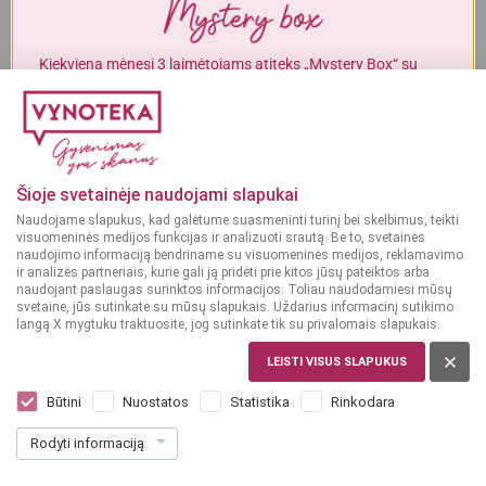
Alkoholinius gėrimus gali įsigyti tik asmenys, kuriems yra
ne mažiau
kaip 20 metų
.
Kiekvieną mėnesį 3 laimėtojams atiteks „Mystery Box“ su
gurmaniškais „Vynoteka“ produktais.
MAN YRA 20 METŲ
DALYVAUTI KONKURSE
MAN NĖRA 20 METŲ
Šioje svetainėje naudojami slapukai
Naudojame slapukus, kad galėtume suasmeninti turinį bei skelbimus, teikti
visuomeninės medijos funkcijas ir analizuoti srautą. Be to, svetainės
naudojimo informaciją bendriname su visuomeninės medijos, reklamavimo
ir analizės partneriais, kurie gali ją pridėti prie kitos jūsų pateiktos arba
naudojant paslaugas surinktos informacijos. Toliau naudodamiesi mūsų
svetaine, jūs sutinkate su mūsų slapukais. Uždarius informacinį sutikimo
langą X mygtuku traktuosite, jog sutinkate tik su privalomais slapukais.
LEISTI VISUS SLAPUKUS
LENKIJA
Chopin Family Reserve 0,7 l
Būtini
Nuostatos
Statistika
Rinkodara
Dar nėra balsų, galite įvertinti
Rodyti informaciją
189
99
271.41 € / L
€