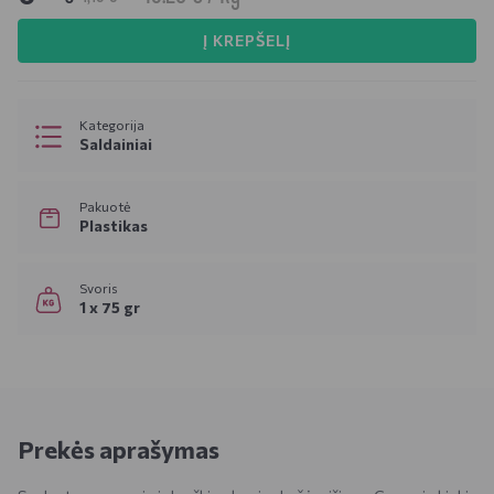
Į KREPŠELĮ
Kategorija
Saldainiai
Pakuotė
Plastikas
Svoris
1 x 75 gr
Prekės aprašymas