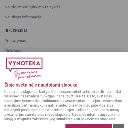
Naudojimosi ir pirkimo taisyklės
Naudinga informacija
INFORMACIJA
Pristatymas
Tiekėjams
Karjera
Dažniausiai užduodami klausimai
Šioje svetainėje naudojami slapukai
Dėmesio!
Alkoholinius gėrimus gali įsigyti tik asmenys,
Naudojame slapukus, kad galėtume suasmeninti turinį bei skelbimus, teikti
kuriems yra
ne mažiau kaip 20 metų
.
visuomeninės medijos funkcijas ir analizuoti srautą. Be to, svetainės
naudojimo informaciją bendriname su visuomeninės medijos, reklamavimo
ir analizės partneriais, kurie gali ją pridėti prie kitos jūsų pateiktos arba
naudojant paslaugas surinktos informacijos. Toliau naudodamiesi mūsų
svetaine, jūs sutinkate su mūsų slapukais. Uždarius informacinį sutikimo
langą X mygtuku traktuosite, jog sutinkate tik su privalomais slapukais.
© 2025 VYNOTEKA - Visos teisės saugomos