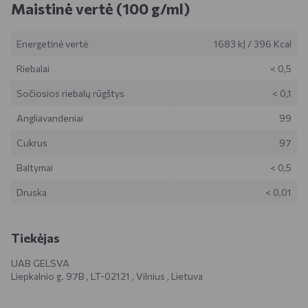
Maistinė vertė (100 g/ml)
Energetinė vertė
1683 kJ
/
396 Kcal
Riebalai
< 0,5
Sočiosios riebalų rūgštys
< 0,1
Angliavandeniai
99
Cukrus
97
Baltymai
< 0,5
Druska
< 0,01
Tiekėjas
UAB GELSVA
Liepkalnio g. 97B , LT-02121 , Vilnius , Lietuva