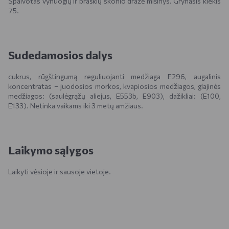
Spalvotas vynuogių ir braškių skonio dražė mišinys. Grynasis kiekis
75.
Sudedamosios dalys
cukrus, rūgštingumą reguliuojanti medžiaga E296, augalinis
koncentratas – juodosios morkos, kvapiosios medžiagos, glajinės
medžiagos: (saulėgrąžų aliejus, E553b, E903), dažikliai: (E100,
E133). Netinka vaikams iki 3 metų amžiaus.
Laikymo sąlygos
Laikyti vėsioje ir sausoje vietoje.