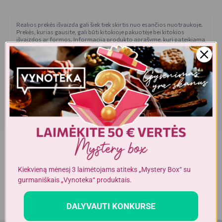
Realios prekės išvaizda gali šiek tiek skirtis nuo esančios nuotraukoje.
Prekės, kurias gausite, gali būti kitokioje pakuotėje bei kitokios
išvaizdos ar formos. Informacija produkto aprašyme, kuri pateikiama
elektroninėje parduotuvėje, yra bendro pobūdžio, todėl nėra tapati
informacijai, nurodomai ant produkto pakuotės. Ant produkto
pakuotės nurodoma informacija yra išsamesnė ir gali šiek tiek skirtis
nuo informacijos, nurodomos elektroninėje parduotuvėje pateiktų
prekių aprašymuose. Visada rekomenduojame perskaityti ir
vadovautis informacija, esančia ant prekės pakuotės. Akcijinių prekių
kiekis yra ribotas.
Dėmesio!
Alkoholinius gėrimus gali įsigyti tik asmenys,
kuriems yra
ne mažiau kaip 20 metų
.
Kiekvieną mėnesį 3 laimėtojams atiteks „Mystery Box“ su
gurmaniškais „Vynoteka“ produktais.
DALYVAUTI KONKURSE