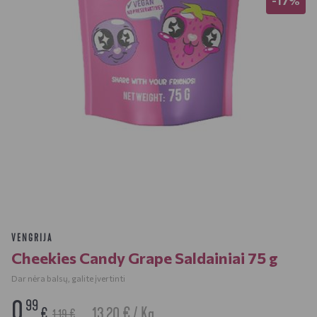
-17%
VENGRIJA
Cheekies Candy Grape Saldainiai 75 g
Dar nėra balsų, galite įvertinti
0
99
13.20 € / Kg
€
1,19 €