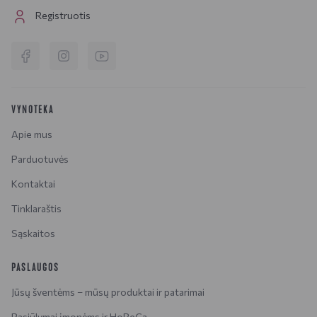
Registruotis
VYNOTEKA
Apie mus
Parduotuvės
Kontaktai
Tinklaraštis
Sąskaitos
PASLAUGOS
Jūsų šventėms – mūsų produktai ir patarimai
Pasiūlymai įmonėms ir HoReCa