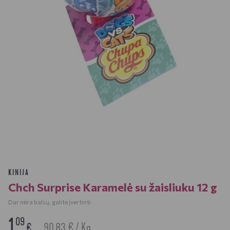
KINIJA
Chch Surprise Karamelė su žaisliuku 12 g
Dar nėra balsų, galite įvertinti
1
09
90.83 € / Kg
€