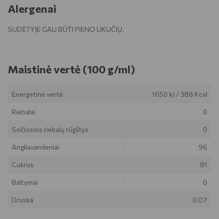
Alergenai
SUDĖTYJE GALI BŪTI PIENO LIKUČIŲ.
Maistinė vertė (100 g/ml)
Energetinė vertė
1650 kJ
/
388 Kcal
Riebalai
0
Sočiosios riebalų rūgštys
0
Angliavandeniai
96
Cukrus
81
Baltymai
0
Druska
0,07