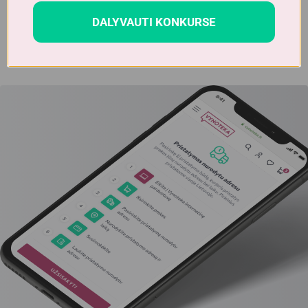
Dėmesio!
Alkoholinius gėrimus gali įsigyti tik asmenys,
kuriems yra
ne mažiau kaip 20 metų
.
DALYVAUTI KONKURSE