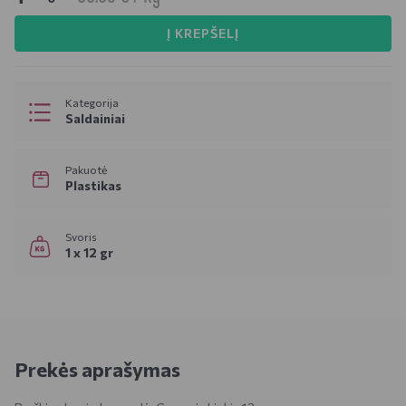
Į KREPŠELĮ
Kategorija
Saldainiai
Pakuotė
Plastikas
Svoris
1 x 12 gr
Prekės aprašymas