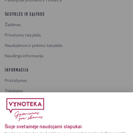
TAISYKLĖS IR SĄLYGOS
Žaidimas
Privatumo taisyklės
Naudojimosi ir pirkimo taisyklės
Naudinga informacija
INFORMACIJA
Pristatymas
Tiekėjams
Karjera
Dažniausiai užduodami klausimai
Šioje svetainėje naudojami slapukai
Dėmesio!
Alkoholinius gėrimus gali įsigyti tik asmenys,