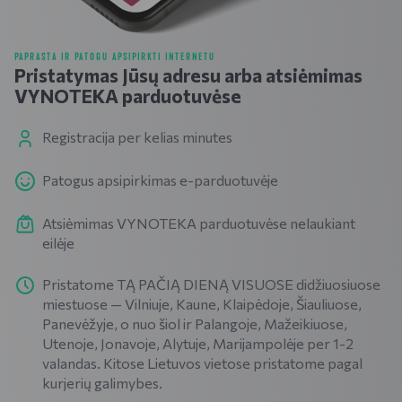
PAPRASTA IR PATOGU APSIPIRKTI INTERNETU
Pristatymas Jūsų adresu arba atsiėmimas
VYNOTEKA parduotuvėse
Registracija per kelias minutes
Patogus apsipirkimas e-parduotuvėje
Atsiėmimas VYNOTEKA parduotuvėse nelaukiant
eilėje
Pristatome TĄ PAČIĄ DIENĄ VISUOSE didžiuosiuose
miestuose — Vilniuje, Kaune, Klaipėdoje, Šiauliuose,
Panevėžyje, o nuo šiol ir Palangoje, Mažeikiuose,
Utenoje, Jonavoje, Alytuje, Marijampolėje per 1-2
valandas. Kitose Lietuvos vietose pristatome pagal
kurjerių galimybes.