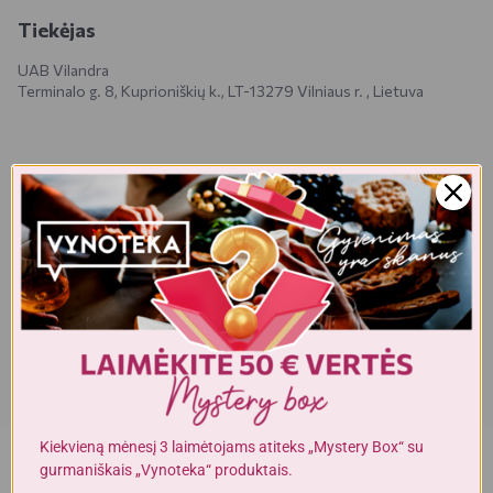
Tiekėjas
UAB Vilandra
Terminalo g. 8, Kuprioniškių k., LT-13279 Vilniaus r. , Lietuva
Realios prekės išvaizda gali šiek tiek skirtis nuo esančios nuotraukoje.
Prekės, kurias gausite, gali būti kitokioje pakuotėje bei kitokios
išvaizdos ar formos. Informacija produkto aprašyme, kuri pateikiama
elektroninėje parduotuvėje, yra bendro pobūdžio, todėl nėra tapati
informacijai, nurodomai ant produkto pakuotės. Ant produkto
pakuotės nurodoma informacija yra išsamesnė ir gali šiek tiek skirtis
nuo informacijos, nurodomos elektroninėje parduotuvėje pateiktų
prekių aprašymuose. Visada rekomenduojame perskaityti ir
vadovautis informacija, esančia ant prekės pakuotės. Akcijinių prekių
kiekis yra ribotas.
Kiekvieną mėnesį 3 laimėtojams atiteks „Mystery Box“ su
gurmaniškais „Vynoteka“ produktais.