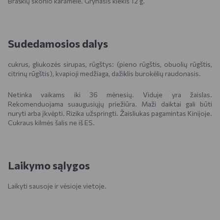
Braškių skonio karamelė. Grynasis kiekis 12 g.
Sudedamosios dalys
cukrus, gliukozės sirupas, rūgštys: (pieno rūgštis, obuolių rūgštis,
citrinų rūgštis), kvapioji medžiaga, dažiklis burokėlių raudonasis.
Netinka vaikams iki 36 mėnesių. Viduje yra žaislas.
Rekomenduojama suaugusiųjų priežiūra. Maži daiktai gali būti
nuryti arba įkvėpti. Rizika užspringti. Žaisliukas pagamintas Kinijoje.
Cukraus kilmės šalis ne iš ES.
Laikymo sąlygos
Laikyti sausoje ir vėsioje vietoje.