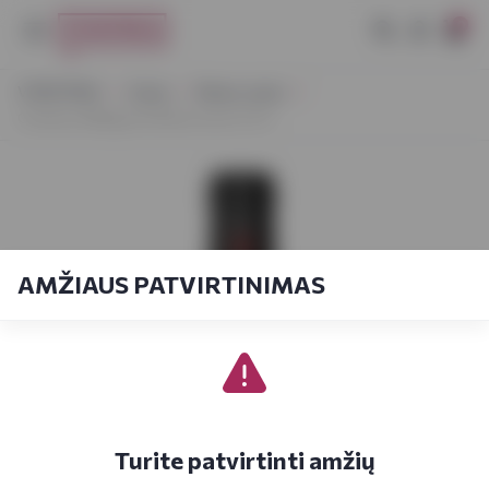
0
VYNOTEKA
Vynas
Ramus vynas
Chateau Millegrand Minervoise 0,75 l
AMŽIAUS PATVIRTINIMAS
Turite patvirtinti amžių