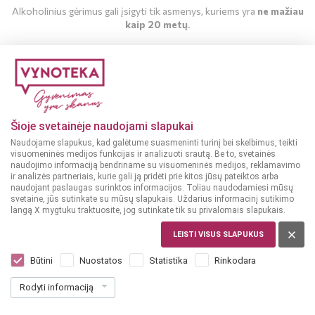
Alkoholinius gėrimus gali įsigyti tik asmenys, kuriems yra
ne mažiau
kaip 20 metų
.
MAN YRA 20 METŲ
MAN NĖRA 20 METŲ
Šioje svetainėje naudojami slapukai
Naudojame slapukus, kad galėtume suasmeninti turinį bei skelbimus, teikti
visuomeninės medijos funkcijas ir analizuoti srautą. Be to, svetainės
naudojimo informaciją bendriname su visuomeninės medijos, reklamavimo
ir analizės partneriais, kurie gali ją pridėti prie kitos jūsų pateiktos arba
naudojant paslaugas surinktos informacijos. Toliau naudodamiesi mūsų
svetaine, jūs sutinkate su mūsų slapukais. Uždarius informacinį sutikimo
langą X mygtuku traktuosite, jog sutinkate tik su privalomais slapukais.
LEISTI VISUS SLAPUKUS
PRANCŪZIJA, LANGUEDOC-ROUSSILLON
Chateau Millegrand Minervoise 0,75 l
Būtini
Nuostatos
Statistika
Rinkodara
Dar nėra balsų, galite įvertinti
Rodyti informaciją
12
49
16.65 € / L
€