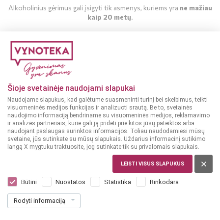
Alkoholinius gėrimus gali įsigyti tik asmenys, kuriems yra
ne mažiau
kaip 20 metų
.
MAN YRA 20 METŲ
MAN NĖRA 20 METŲ
Šioje svetainėje naudojami slapukai
Naudojame slapukus, kad galėtume suasmeninti turinį bei skelbimus, teikti
visuomeninės medijos funkcijas ir analizuoti srautą. Be to, svetainės
naudojimo informaciją bendriname su visuomeninės medijos, reklamavimo
ir analizės partneriais, kurie gali ją pridėti prie kitos jūsų pateiktos arba
naudojant paslaugas surinktos informacijos. Toliau naudodamiesi mūsų
svetaine, jūs sutinkate su mūsų slapukais. Uždarius informacinį sutikimo
langą X mygtuku traktuosite, jog sutinkate tik su privalomais slapukais.
LEISTI VISUS SLAPUKUS
PRANCŪZIJA, HAUT-MÉDOC
Chateau La Raze Beauvallet 0,75 l
Būtini
Nuostatos
Statistika
Rinkodara
Dar nėra balsų, galite įvertinti
Rodyti informaciją
15
49
20.65 € / L
€