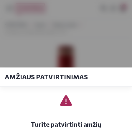
0
VYNOTEKA
Vynas
Ramus vynas
Chateau La Raze Beauvallet 0,75 l
AMŽIAUS PATVIRTINIMAS
Turite patvirtinti amžių