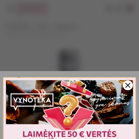
0
VYNOTEKA
Vynas
Šampanas
Charles Collin Cuvee Rose 0,75 L
AMŽIAUS PATVIRTINIMAS
Turite patvirtinti amžių