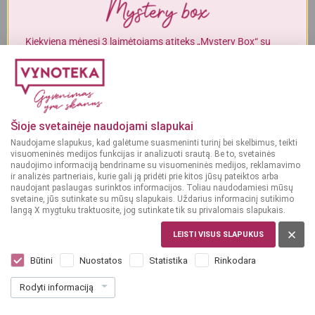
Alkoholinius gėrimus gali įsigyti tik asmenys, kuriems yra
ne mažiau
kaip 20 metų
.
Kiekvieną mėnesį 3 laimėtojams atiteks „Mystery Box“ su
gurmaniškais „Vynoteka“ produktais.
MAN YRA 20 METŲ
DALYVAUTI KONKURSE
MAN NĖRA 20 METŲ
Šioje svetainėje naudojami slapukai
Naudojame slapukus, kad galėtume suasmeninti turinį bei skelbimus, teikti
visuomeninės medijos funkcijas ir analizuoti srautą. Be to, svetainės
naudojimo informaciją bendriname su visuomeninės medijos, reklamavimo
ir analizės partneriais, kurie gali ją pridėti prie kitos jūsų pateiktos arba
naudojant paslaugas surinktos informacijos. Toliau naudodamiesi mūsų
svetaine, jūs sutinkate su mūsų slapukais. Uždarius informacinį sutikimo
langą X mygtuku traktuosite, jog sutinkate tik su privalomais slapukais.
LEISTI VISUS SLAPUKUS
PRANCŪZIJA, CHAMPAGNE
Charles Collin Cuvee Rose 0,75 L
Būtini
Nuostatos
Statistika
Rinkodara
Dar nėra balsų, galite įvertinti
Rodyti informaciją
42
99
57.32 € / L
€