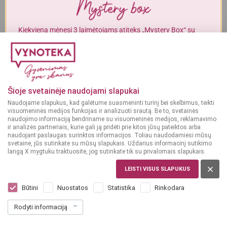
Alkoholinius gėrimus gali įsigyti tik asmenys, kuriems yra
ne mažiau
kaip 20 metų
.
Kiekvieną mėnesį 3 laimėtojams atiteks „Mystery Box“ su
gurmaniškais „Vynoteka“ produktais.
MAN YRA 20 METŲ
DALYVAUTI KONKURSE
MAN NĖRA 20 METŲ
Šioje svetainėje naudojami slapukai
Naudojame slapukus, kad galėtume suasmeninti turinį bei skelbimus, teikti
visuomeninės medijos funkcijas ir analizuoti srautą. Be to, svetainės
naudojimo informaciją bendriname su visuomeninės medijos, reklamavimo
ir analizės partneriais, kurie gali ją pridėti prie kitos jūsų pateiktos arba
naudojant paslaugas surinktos informacijos. Toliau naudodamiesi mūsų
svetaine, jūs sutinkate su mūsų slapukais. Uždarius informacinį sutikimo
langą X mygtuku traktuosite, jog sutinkate tik su privalomais slapukais.
LEISTI VISUS SLAPUKUS
PRANCŪZIJA, CHABLIS
Chablis Domaine Passy le Clou 0,75 L
Būtini
Nuostatos
Statistika
Rinkodara
Dar nėra balsų, galite įvertinti
Rodyti informaciją
22
99
30.65 € / L
€