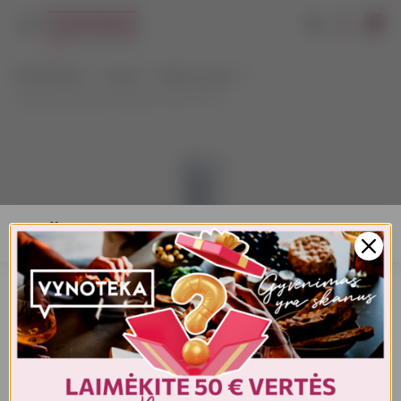
0
VYNOTEKA
Vynas
Ramus vynas
Chablis Domaine Passy le Clou 0,75 L
AMŽIAUS PATVIRTINIMAS
Turite patvirtinti amžių