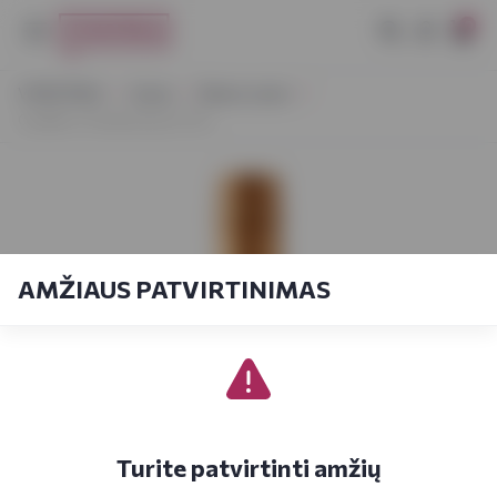
0
VYNOTEKA
Vynas
Ramus vynas
Casillero Chardonnay 0,75 L
AMŽIAUS PATVIRTINIMAS
Turite patvirtinti amžių