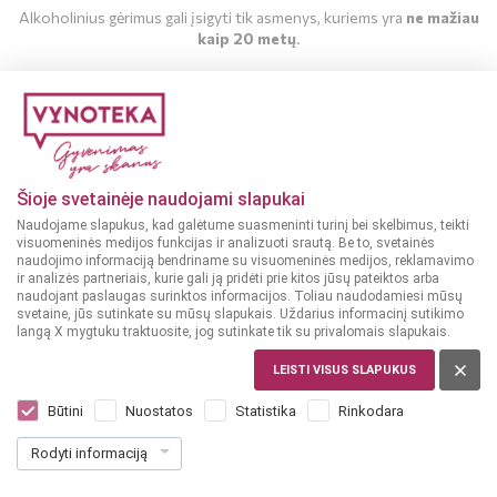
Alkoholinius gėrimus gali įsigyti tik asmenys, kuriems yra
ne mažiau
kaip 20 metų
.
MAN YRA 20 METŲ
MAN NĖRA 20 METŲ
Šioje svetainėje naudojami slapukai
Naudojame slapukus, kad galėtume suasmeninti turinį bei skelbimus, teikti
visuomeninės medijos funkcijas ir analizuoti srautą. Be to, svetainės
naudojimo informaciją bendriname su visuomeninės medijos, reklamavimo
ir analizės partneriais, kurie gali ją pridėti prie kitos jūsų pateiktos arba
naudojant paslaugas surinktos informacijos. Toliau naudodamiesi mūsų
svetaine, jūs sutinkate su mūsų slapukais. Uždarius informacinį sutikimo
langą X mygtuku traktuosite, jog sutinkate tik su privalomais slapukais.
LEISTI VISUS SLAPUKUS
ČILĖ
Casillero Chardonnay 0,75 L
Būtini
Nuostatos
Statistika
Rinkodara
Dar nėra balsų, galite įvertinti
Rodyti informaciją
8
99
11.99 € / L
€