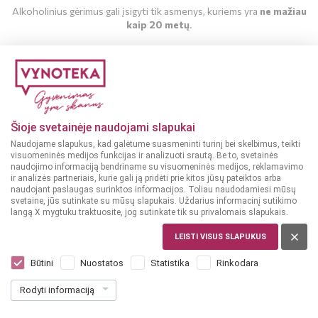
Alkoholinius gėrimus gali įsigyti tik asmenys, kuriems yra
ne mažiau
kaip 20 metų
.
MAN YRA 20 METŲ
MAN NĖRA 20 METŲ
Šioje svetainėje naudojami slapukai
Naudojame slapukus, kad galėtume suasmeninti turinį bei skelbimus, teikti
visuomeninės medijos funkcijas ir analizuoti srautą. Be to, svetainės
naudojimo informaciją bendriname su visuomeninės medijos, reklamavimo
ir analizės partneriais, kurie gali ją pridėti prie kitos jūsų pateiktos arba
naudojant paslaugas surinktos informacijos. Toliau naudodamiesi mūsų
svetaine, jūs sutinkate su mūsų slapukais. Uždarius informacinį sutikimo
langą X mygtuku traktuosite, jog sutinkate tik su privalomais slapukais.
LEISTI VISUS SLAPUKUS
ITALIJA
Casa Defra Rosso Riserva 0,75 l
Būtini
Nuostatos
Statistika
Rinkodara
Dar nėra balsų, galite įvertinti
Rodyti informaciją
11
99
15.99 € / L
€