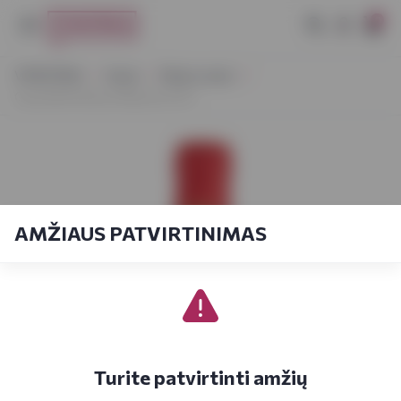
0
VYNOTEKA
Vynas
Ramus vynas
Casa Defra Rosso Riserva 0,75 l
AMŽIAUS PATVIRTINIMAS
Turite patvirtinti amžių