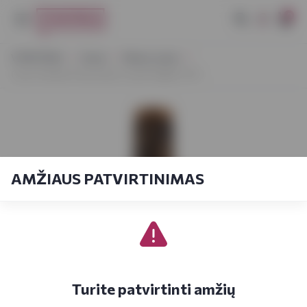
0
VYNOTEKA
Vynas
Ramus vynas
Casa Charlize Passonata Cuvee Puglia 0,75 l
AMŽIAUS PATVIRTINIMAS
Turite patvirtinti amžių