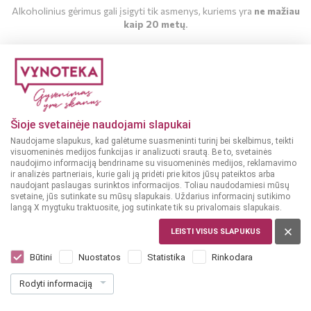
Alkoholinius gėrimus gali įsigyti tik asmenys, kuriems yra
ne mažiau
kaip 20 metų
.
MAN YRA 20 METŲ
MAN NĖRA 20 METŲ
Šioje svetainėje naudojami slapukai
Naudojame slapukus, kad galėtume suasmeninti turinį bei skelbimus, teikti
visuomeninės medijos funkcijas ir analizuoti srautą. Be to, svetainės
naudojimo informaciją bendriname su visuomeninės medijos, reklamavimo
ir analizės partneriais, kurie gali ją pridėti prie kitos jūsų pateiktos arba
naudojant paslaugas surinktos informacijos. Toliau naudodamiesi mūsų
svetaine, jūs sutinkate su mūsų slapukais. Uždarius informacinį sutikimo
langą X mygtuku traktuosite, jog sutinkate tik su privalomais slapukais.
LEISTI VISUS SLAPUKUS
ITALIJA
Casa Charlize Passonata Cuvee Puglia
Būtini
Nuostatos
Statistika
Rinkodara
0,75 l
Rodyti informaciją
Dar nėra balsų, galite įvertinti