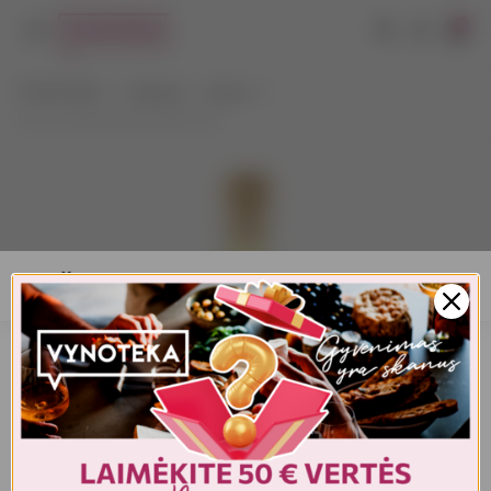
0
VYNOTEKA
Stiprieji
Likeris
Casa Charlize Limoncello 0,5 l
AMŽIAUS PATVIRTINIMAS
Turite patvirtinti amžių