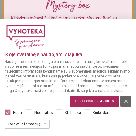
Alkoholinius gėrimus gali įsigyti tik asmenys, kuriems yra
ne mažiau
kaip 20 metų
.
Kiekvieną mėnesį 3 laimėtojams atiteks „Mystery Box“ su
gurmaniškais „Vynoteka“ produktais.
MAN YRA 20 METŲ
DALYVAUTI KONKURSE
MAN NĖRA 20 METŲ
Šioje svetainėje naudojami slapukai
Naudojame slapukus, kad galėtume suasmeninti turinį bei skelbimus, teikti
visuomeninės medijos funkcijas ir analizuoti srautą. Be to, svetainės
naudojimo informaciją bendriname su visuomeninės medijos, reklamavimo
ir analizės partneriais, kurie gali ją pridėti prie kitos jūsų pateiktos arba
naudojant paslaugas surinktos informacijos. Toliau naudodamiesi mūsų
svetaine, jūs sutinkate su mūsų slapukais. Uždarius informacinį sutikimo
langą X mygtuku traktuosite, jog sutinkate tik su privalomais slapukais.
LEISTI VISUS SLAPUKUS
ITALIJA
Casa Charlize Limoncello 0,5 l
Būtini
Nuostatos
Statistika
Rinkodara
Dar nėra balsų, galite įvertinti
Rodyti informaciją
11
49
15.32 € / L
€