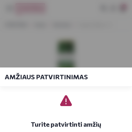
0
VYNOTEKA
Vynas
Vermutas
Carpano Bianco 1 l
AMŽIAUS PATVIRTINIMAS
Turite patvirtinti amžių