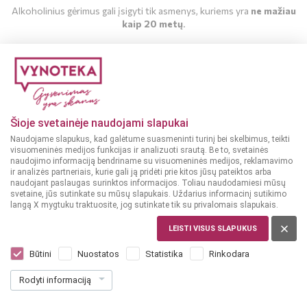
Alkoholinius gėrimus gali įsigyti tik asmenys, kuriems yra
ne mažiau
kaip 20 metų
.
MAN YRA 20 METŲ
MAN NĖRA 20 METŲ
Šioje svetainėje naudojami slapukai
Naudojame slapukus, kad galėtume suasmeninti turinį bei skelbimus, teikti
visuomeninės medijos funkcijas ir analizuoti srautą. Be to, svetainės
naudojimo informaciją bendriname su visuomeninės medijos, reklamavimo
ir analizės partneriais, kurie gali ją pridėti prie kitos jūsų pateiktos arba
naudojant paslaugas surinktos informacijos. Toliau naudodamiesi mūsų
svetaine, jūs sutinkate su mūsų slapukais. Uždarius informacinį sutikimo
langą X mygtuku traktuosite, jog sutinkate tik su privalomais slapukais.
ITALIJA
LEISTI VISUS SLAPUKUS
Carpano Bianco 1 l
Dar nėra balsų, galite įvertinti
Būtini
Nuostatos
Statistika
Rinkodara
26
99
Rodyti informaciją
26.99 € / L
€