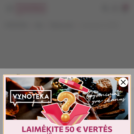
0
VYNOTEKA
Alus
Šviesus alus
Carlsberg 4 x 0,568 l
AMŽIAUS PATVIRTINIMAS
Turite patvirtinti amžių