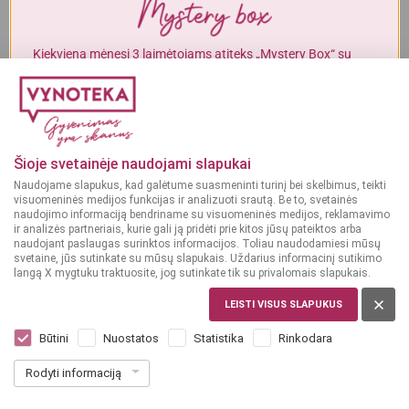
Alkoholinius gėrimus gali įsigyti tik asmenys, kuriems yra
ne mažiau
kaip 20 metų
.
Kiekvieną mėnesį 3 laimėtojams atiteks „Mystery Box“ su
gurmaniškais „Vynoteka“ produktais.
MAN YRA 20 METŲ
DALYVAUTI KONKURSE
MAN NĖRA 20 METŲ
Šioje svetainėje naudojami slapukai
Naudojame slapukus, kad galėtume suasmeninti turinį bei skelbimus, teikti
visuomeninės medijos funkcijas ir analizuoti srautą. Be to, svetainės
naudojimo informaciją bendriname su visuomeninės medijos, reklamavimo
ir analizės partneriais, kurie gali ją pridėti prie kitos jūsų pateiktos arba
naudojant paslaugas surinktos informacijos. Toliau naudodamiesi mūsų
svetaine, jūs sutinkate su mūsų slapukais. Uždarius informacinį sutikimo
langą X mygtuku traktuosite, jog sutinkate tik su privalomais slapukais.
LIETUVA
Carlsberg 4 x 0,568 l
LEISTI VISUS SLAPUKUS
Dar nėra balsų, galite įvertinti
Būtini
Nuostatos
Statistika
Rinkodara
5
99
Rodyti informaciją
2.64 € / L
€