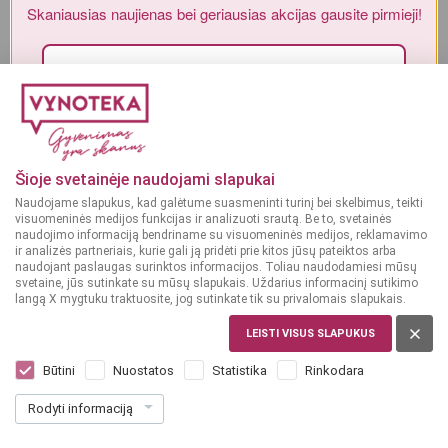
Skaniausias naujienas bei geriausias akcijas gausite pirmieji!
Alkoholinius gėrimus gali įsigyti tik asmenys, kuriems yra
ne mažiau
kaip 20 metų
.
MAN YRA 20 METŲ
Sutinku su„Vynoteka“
privatumo politika
.
Paspausdamas patvirtinu, kad sutinku, kad mano duomenys būtų tvarkomi tiesioginės rinkodaros
MAN NĖRA 20 METŲ
tikslu ir kad esu susipažinęs su privatumo politikoje numatytomis tvarkymo sąlygomis*
Šioje svetainėje naudojami slapukai
Naudojame slapukus, kad galėtume suasmeninti turinį bei skelbimus, teikti
PRENUMERUOTI
visuomeninės medijos funkcijas ir analizuoti srautą. Be to, svetainės
naudojimo informaciją bendriname su visuomeninės medijos, reklamavimo
ir analizės partneriais, kurie gali ją pridėti prie kitos jūsų pateiktos arba
naudojant paslaugas surinktos informacijos. Toliau naudodamiesi mūsų
svetaine, jūs sutinkate su mūsų slapukais. Uždarius informacinį sutikimo
langą X mygtuku traktuosite, jog sutinkate tik su privalomais slapukais.
LEISTI VISUS SLAPUKUS
ITALIJA
Captain Morgan Tiki 0,7 l
Būtini
Nuostatos
Statistika
Rinkodara
Dar nėra balsų, galite įvertinti
Rodyti informaciją
15
99
22.84 € / L
€