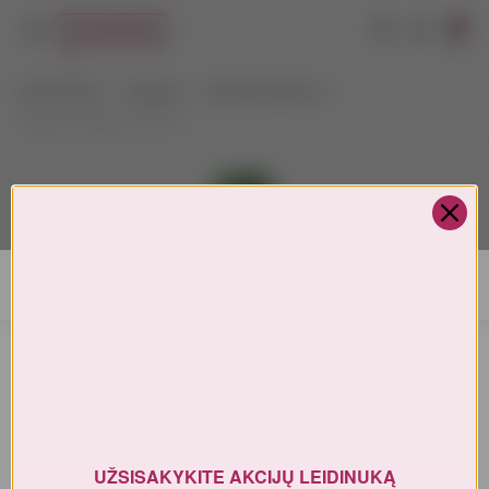
0
VYNOTEKA
Stiprieji
Spiritiniai gėrimai
Captain Morgan Tiki 0,7 l
AMŽIAUS PATVIRTINIMAS
Turite patvirtinti amžių
UŽSISAKYKITE AKCIJŲ LEIDINUKĄ