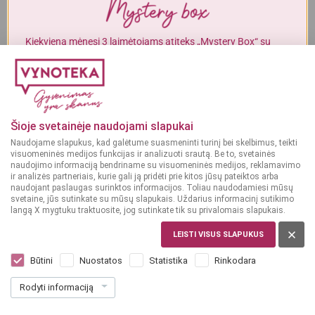
Alkoholinius gėrimus gali įsigyti tik asmenys, kuriems yra
ne mažiau
kaip 20 metų
.
Kiekvieną mėnesį 3 laimėtojams atiteks „Mystery Box“ su
gurmaniškais „Vynoteka“ produktais.
MAN YRA 20 METŲ
DALYVAUTI KONKURSE
MAN NĖRA 20 METŲ
Šioje svetainėje naudojami slapukai
Naudojame slapukus, kad galėtume suasmeninti turinį bei skelbimus, teikti
visuomeninės medijos funkcijas ir analizuoti srautą. Be to, svetainės
naudojimo informaciją bendriname su visuomeninės medijos, reklamavimo
ir analizės partneriais, kurie gali ją pridėti prie kitos jūsų pateiktos arba
naudojant paslaugas surinktos informacijos. Toliau naudodamiesi mūsų
svetaine, jūs sutinkate su mūsų slapukais. Uždarius informacinį sutikimo
langą X mygtuku traktuosite, jog sutinkate tik su privalomais slapukais.
LEISTI VISUS SLAPUKUS
DIDŽIOJI BRITANIJA
Captain Morgan Black Spiced Rum 0,7 L
Būtini
Nuostatos
Statistika
Rinkodara
Dar nėra balsų, galite įvertinti
Rodyti informaciją
24
99
35.70 € / L
€