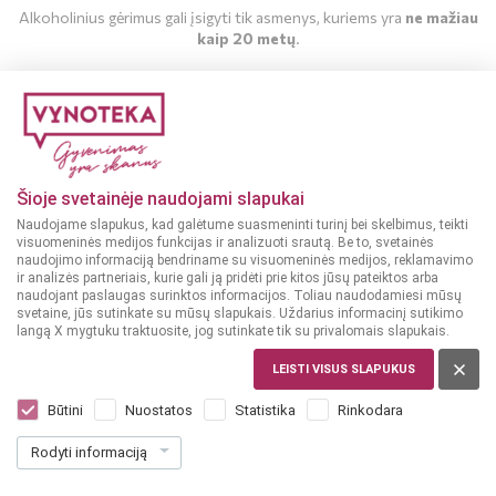
Alkoholinius gėrimus gali įsigyti tik asmenys, kuriems yra
ne mažiau
kaip 20 metų
.
MAN YRA 20 METŲ
MAN NĖRA 20 METŲ
Šioje svetainėje naudojami slapukai
Naudojame slapukus, kad galėtume suasmeninti turinį bei skelbimus, teikti
visuomeninės medijos funkcijas ir analizuoti srautą. Be to, svetainės
naudojimo informaciją bendriname su visuomeninės medijos, reklamavimo
ir analizės partneriais, kurie gali ją pridėti prie kitos jūsų pateiktos arba
naudojant paslaugas surinktos informacijos. Toliau naudodamiesi mūsų
svetaine, jūs sutinkate su mūsų slapukais. Uždarius informacinį sutikimo
langą X mygtuku traktuosite, jog sutinkate tik su privalomais slapukais.
LEISTI VISUS SLAPUKUS
ISPANIJA
Capellana Tinto Tempranillo 0,75 l
Būtini
Nuostatos
Statistika
Rinkodara
Dar nėra balsų, galite įvertinti
Rodyti informaciją
9
49
12.65 € / L
€