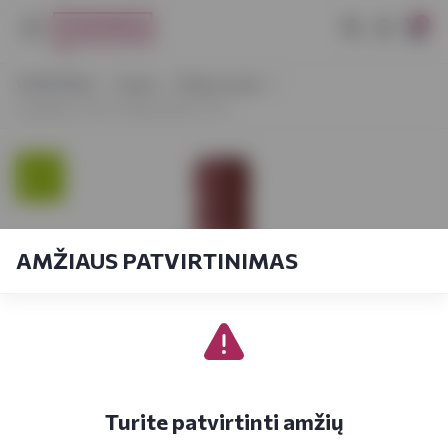
0
VYNOTEKA
Vynas
Ramus vynas
Capellana Tinto Tempranillo 0,75 l
AMŽIAUS PATVIRTINIMAS
Turite patvirtinti amžių