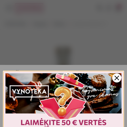
0
VYNOTEKA
Stiprieji
Džinas
Cantera Verde 0,7 l
AMŽIAUS PATVIRTINIMAS
Turite patvirtinti amžių