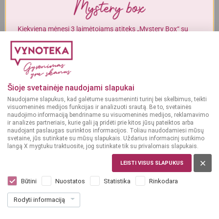
Alkoholinius gėrimus gali įsigyti tik asmenys, kuriems yra
ne mažiau
kaip 20 metų
.
Kiekvieną mėnesį 3 laimėtojams atiteks „Mystery Box“ su
gurmaniškais „Vynoteka“ produktais.
MAN YRA 20 METŲ
DALYVAUTI KONKURSE
MAN NĖRA 20 METŲ
Šioje svetainėje naudojami slapukai
Naudojame slapukus, kad galėtume suasmeninti turinį bei skelbimus, teikti
visuomeninės medijos funkcijas ir analizuoti srautą. Be to, svetainės
naudojimo informaciją bendriname su visuomeninės medijos, reklamavimo
ir analizės partneriais, kurie gali ją pridėti prie kitos jūsų pateiktos arba
naudojant paslaugas surinktos informacijos. Toliau naudodamiesi mūsų
svetaine, jūs sutinkate su mūsų slapukais. Uždarius informacinį sutikimo
langą X mygtuku traktuosite, jog sutinkate tik su privalomais slapukais.
MEKSIKA
Cantera Verde 0,7 l
LEISTI VISUS SLAPUKUS
Dar nėra balsų, galite įvertinti
Būtini
Nuostatos
Statistika
Rinkodara
23
99
Rodyti informaciją
34.27 € / L
€