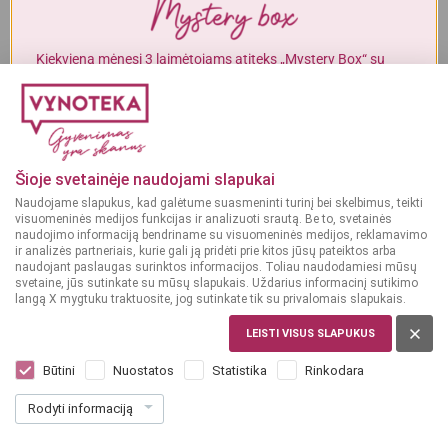
Alkoholinius gėrimus gali įsigyti tik asmenys, kuriems yra
ne mažiau
kaip 20 metų
.
Kiekvieną mėnesį 3 laimėtojams atiteks „Mystery Box“ su
gurmaniškais „Vynoteka“ produktais.
MAN YRA 20 METŲ
DALYVAUTI KONKURSE
MAN NĖRA 20 METŲ
Šioje svetainėje naudojami slapukai
Naudojame slapukus, kad galėtume suasmeninti turinį bei skelbimus, teikti
visuomeninės medijos funkcijas ir analizuoti srautą. Be to, svetainės
naudojimo informaciją bendriname su visuomeninės medijos, reklamavimo
ir analizės partneriais, kurie gali ją pridėti prie kitos jūsų pateiktos arba
naudojant paslaugas surinktos informacijos. Toliau naudodamiesi mūsų
svetaine, jūs sutinkate su mūsų slapukais. Uždarius informacinį sutikimo
langą X mygtuku traktuosite, jog sutinkate tik su privalomais slapukais.
LEISTI VISUS SLAPUKUS
ČILĖ, CENTRAL VALLEY
Camino de Chile Chardonnay 0,75 L
Būtini
Nuostatos
Statistika
Rinkodara
Dar nėra balsų, galite įvertinti
Rodyti informaciją
8
49
11.32 € / L
€