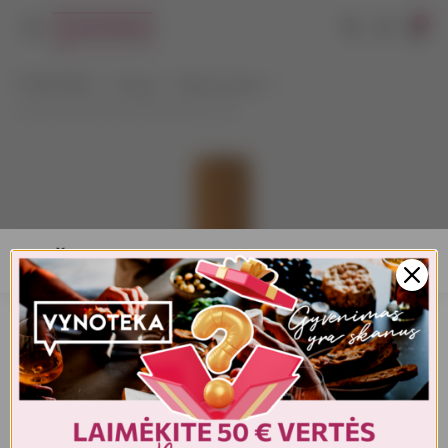
0
VYNOTEKA
Vynas
Ramus vynas
Camino de Chile Chardonnay 0,75 L
AMŽIAUS PATVIRTINIMAS
Turite patvirtinti amžių