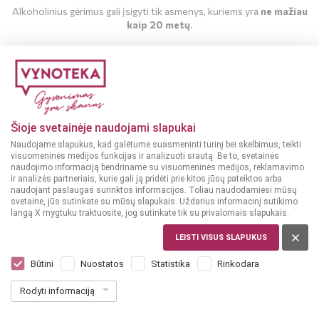
Alkoholinius gėrimus gali įsigyti tik asmenys, kuriems yra
ne mažiau
kaip 20 metų
.
MAN YRA 20 METŲ
MAN NĖRA 20 METŲ
Šioje svetainėje naudojami slapukai
Naudojame slapukus, kad galėtume suasmeninti turinį bei skelbimus, teikti
visuomeninės medijos funkcijas ir analizuoti srautą. Be to, svetainės
naudojimo informaciją bendriname su visuomeninės medijos, reklamavimo
ir analizės partneriais, kurie gali ją pridėti prie kitos jūsų pateiktos arba
naudojant paslaugas surinktos informacijos. Toliau naudodamiesi mūsų
svetaine, jūs sutinkate su mūsų slapukais. Uždarius informacinį sutikimo
langą X mygtuku traktuosite, jog sutinkate tik su privalomais slapukais.
ITALIJA, ABRUZZO
LEISTI VISUS SLAPUKUS
Caldorla Colle dei Venti Pecorino 0,75 L
Dar nėra balsų, galite įvertinti
Būtini
Nuostatos
Statistika
Rinkodara
14
99
Rodyti informaciją
19.99 € / L
€