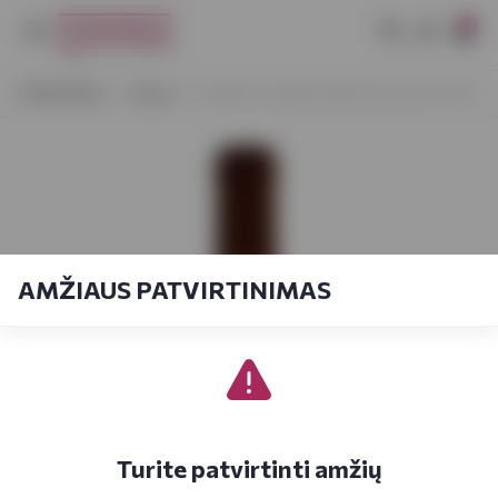
0
VYNOTEKA
Vynas
Caldorla Colle dei Venti Pecorino 0,75 L
AMŽIAUS PATVIRTINIMAS
Turite patvirtinti amžių