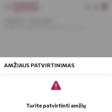
0
VYNOTEKA
Dovanų idėjos
BUMBU The Original Rum with Natural Flavours 0,7 l
AMŽIAUS PATVIRTINIMAS
Turite patvirtinti amžių