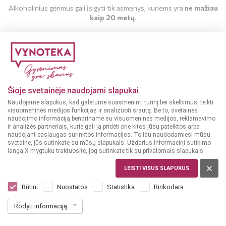
Alkoholinius gėrimus gali įsigyti tik asmenys, kuriems yra
ne mažiau
kaip 20 metų
.
MAN YRA 20 METŲ
MAN NĖRA 20 METŲ
Šioje svetainėje naudojami slapukai
Naudojame slapukus, kad galėtume suasmeninti turinį bei skelbimus, teikti
visuomeninės medijos funkcijas ir analizuoti srautą. Be to, svetainės
naudojimo informaciją bendriname su visuomeninės medijos, reklamavimo
ir analizės partneriais, kurie gali ją pridėti prie kitos jūsų pateiktos arba
naudojant paslaugas surinktos informacijos. Toliau naudodamiesi mūsų
svetaine, jūs sutinkate su mūsų slapukais. Uždarius informacinį sutikimo
langą X mygtuku traktuosite, jog sutinkate tik su privalomais slapukais.
LEISTI VISUS SLAPUKUS
BARBADOSAS
BUMBU The Original Rum with Natural
Būtini
Nuostatos
Statistika
Rinkodara
Flavours 0,7 l
Rodyti informaciją
Dar nėra balsų, galite įvertinti