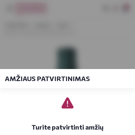
0
VYNOTEKA
Stiprieji
Viskis
Buffalo Trace Kentucky Bourbon 0,7 l
AMŽIAUS PATVIRTINIMAS
Turite patvirtinti amžių