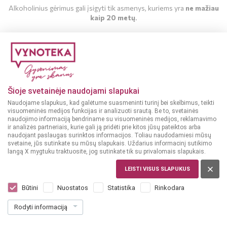
Alkoholinius gėrimus gali įsigyti tik asmenys, kuriems yra
ne mažiau
kaip 20 metų
.
MAN YRA 20 METŲ
MAN NĖRA 20 METŲ
Šioje svetainėje naudojami slapukai
Naudojame slapukus, kad galėtume suasmeninti turinį bei skelbimus, teikti
visuomeninės medijos funkcijas ir analizuoti srautą. Be to, svetainės
naudojimo informaciją bendriname su visuomeninės medijos, reklamavimo
ir analizės partneriais, kurie gali ją pridėti prie kitos jūsų pateiktos arba
naudojant paslaugas surinktos informacijos. Toliau naudodamiesi mūsų
svetaine, jūs sutinkate su mūsų slapukais. Uždarius informacinį sutikimo
langą X mygtuku traktuosite, jog sutinkate tik su privalomais slapukais.
LEISTI VISUS SLAPUKUS
JAV
Buffalo Trace Kentucky Bourbon 0,7 l
Būtini
Nuostatos
Statistika
Rinkodara
(2)
Rodyti informaciją
23
99
34.27 € / L
€