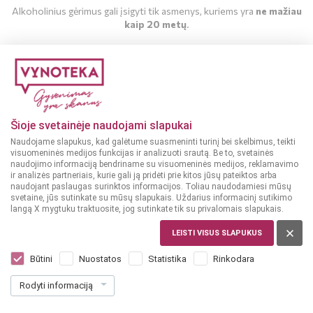
Alkoholinius gėrimus gali įsigyti tik asmenys, kuriems yra
ne mažiau
kaip 20 metų
.
MAN YRA 20 METŲ
MAN NĖRA 20 METŲ
Šioje svetainėje naudojami slapukai
Naudojame slapukus, kad galėtume suasmeninti turinį bei skelbimus, teikti
visuomeninės medijos funkcijas ir analizuoti srautą. Be to, svetainės
naudojimo informaciją bendriname su visuomeninės medijos, reklamavimo
ir analizės partneriais, kurie gali ją pridėti prie kitos jūsų pateiktos arba
naudojant paslaugas surinktos informacijos. Toliau naudodamiesi mūsų
svetaine, jūs sutinkate su mūsų slapukais. Uždarius informacinį sutikimo
langą X mygtuku traktuosite, jog sutinkate tik su privalomais slapukais.
LEISTI VISUS SLAPUKUS
PAR
Boschendal Boschenblanc 0,75 l
Būtini
Nuostatos
Statistika
Rinkodara
Dar nėra balsų, galite įvertinti
Rodyti informaciją
10
99
14.65 € / L
€