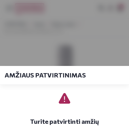
0
VYNOTEKA
Vynas
Ramus vynas
Boschendal Boschenblanc 0,75 l
AMŽIAUS PATVIRTINIMAS
Turite patvirtinti amžių