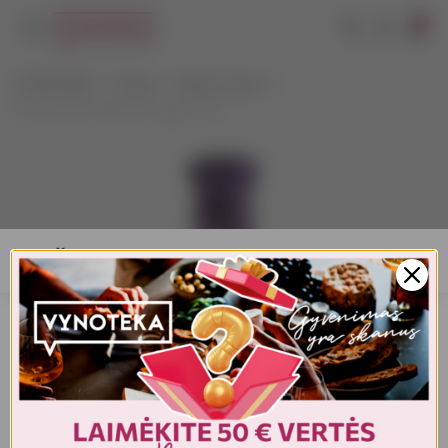
0
VYNOTEKA
Vynas
Ramus vynas
Boschendal 1685 Pinotage 0,75 l
AMŽIAUS PATVIRTINIMAS
Turite patvirtinti amžių