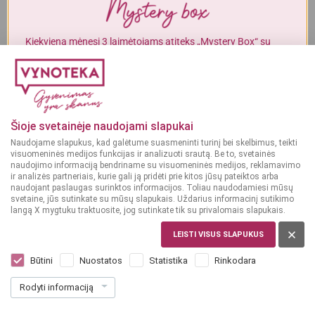
Alkoholinius gėrimus gali įsigyti tik asmenys, kuriems yra
ne mažiau
kaip 20 metų
.
Kiekvieną mėnesį 3 laimėtojams atiteks „Mystery Box“ su
gurmaniškais „Vynoteka“ produktais.
MAN YRA 20 METŲ
DALYVAUTI KONKURSE
MAN NĖRA 20 METŲ
Šioje svetainėje naudojami slapukai
Naudojame slapukus, kad galėtume suasmeninti turinį bei skelbimus, teikti
visuomeninės medijos funkcijas ir analizuoti srautą. Be to, svetainės
naudojimo informaciją bendriname su visuomeninės medijos, reklamavimo
ir analizės partneriais, kurie gali ją pridėti prie kitos jūsų pateiktos arba
naudojant paslaugas surinktos informacijos. Toliau naudodamiesi mūsų
svetaine, jūs sutinkate su mūsų slapukais. Uždarius informacinį sutikimo
langą X mygtuku traktuosite, jog sutinkate tik su privalomais slapukais.
LEISTI VISUS SLAPUKUS
PAR, WESTERN CAPE
Boschendal 1685 Pinotage 0,75 l
Būtini
Nuostatos
Statistika
Rinkodara
Dar nėra balsų, galite įvertinti
Rodyti informaciją
13
49
17.99 € / L
€