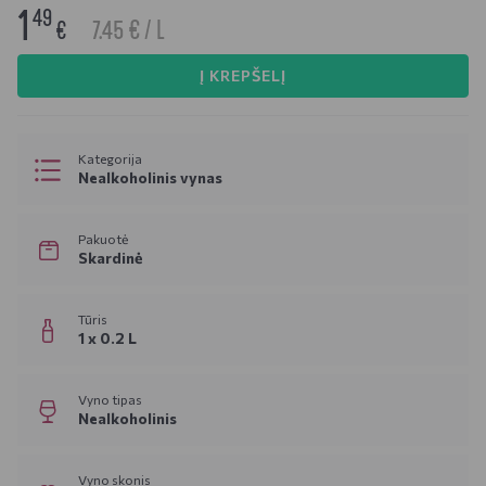
1
49
7.45 € / L
€
Į KREPŠELĮ
Kategorija
Nealkoholinis vynas
Pakuotė
Skardinė
Tūris
1 x 0.2 L
Vyno tipas
Nealkoholinis
Vyno skonis