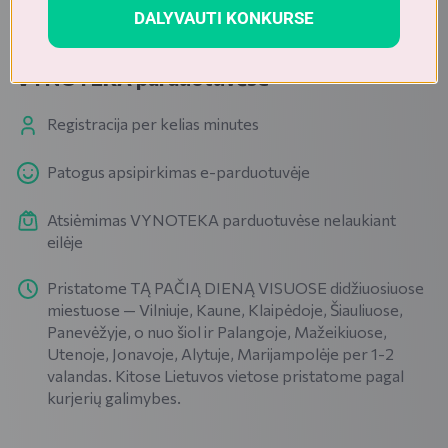
DALYVAUTI KONKURSE
PAPRASTA IR PATOGU APSIPIRKTI INTERNETU
Pristatymas Jūsų adresu arba atsiėmimas
VYNOTEKA parduotuvėse
Registracija per kelias minutes
Patogus apsipirkimas e-parduotuvėje
Atsiėmimas VYNOTEKA parduotuvėse nelaukiant
eilėje
Pristatome TĄ PAČIĄ DIENĄ VISUOSE didžiuosiuose
miestuose — Vilniuje, Kaune, Klaipėdoje, Šiauliuose,
Panevėžyje, o nuo šiol ir Palangoje, Mažeikiuose,
Utenoje, Jonavoje, Alytuje, Marijampolėje per 1-2
valandas. Kitose Lietuvos vietose pristatome pagal
kurjerių galimybes.