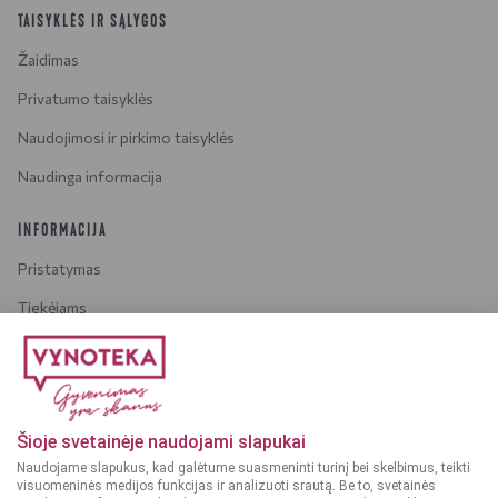
TAISYKLĖS IR SĄLYGOS
Žaidimas
Privatumo taisyklės
Naudojimosi ir pirkimo taisyklės
Naudinga informacija
INFORMACIJA
Pristatymas
Tiekėjams
Karjera
Dažniausiai užduodami klausimai
Šioje svetainėje naudojami slapukai
Dėmesio!
Alkoholinius gėrimus gali įsigyti tik asmenys,
Naudojame slapukus, kad galėtume suasmeninti turinį bei skelbimus, teikti
kuriems yra
ne mažiau kaip 20 metų
.
visuomeninės medijos funkcijas ir analizuoti srautą. Be to, svetainės