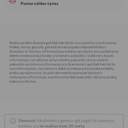
Pusiau saldus vynas
Realios prekės išvaizda gali šiek tiek skirtis nuo esančios nuotraukoje.
Prekės, kurias gausite, gali būti kitokioje pakuotėje bei kitokios
išvaizdos ar formos. Informacija produkto aprašyme, kuri pateikiama
elektroninėje parduotuvėje, yra bendro pobūdžio, todėl nėra tapati
informacijai, nurodomai ant produkto pakuotės. Ant produkto
pakuotės nurodoma informacija yra išsamesnė ir gali šiek tiek skirtis
nuo informacijos, nurodomos elektroninėje parduotuvėje pateiktų
prekių aprašymuose. Visada rekomenduojame perskaityti ir
vadovautis informacija, esančia ant prekės pakuotės. Akcijinių prekių
kiekis yra ribotas.
Dėmesio!
Alkoholinius gėrimus gali įsigyti tik asmenys,
kuriems yra
ne mažiau kaip 20 metų
.