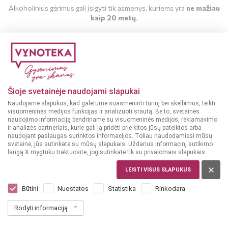
Alkoholinius gėrimus gali įsigyti tik asmenys, kuriems yra
ne mažiau
kaip 20 metų
.
MAN YRA 20 METŲ
MAN NĖRA 20 METŲ
Šioje svetainėje naudojami slapukai
Naudojame slapukus, kad galėtume suasmeninti turinį bei skelbimus, teikti
visuomeninės medijos funkcijas ir analizuoti srautą. Be to, svetainės
naudojimo informaciją bendriname su visuomeninės medijos, reklamavimo
ir analizės partneriais, kurie gali ją pridėti prie kitos jūsų pateiktos arba
naudojant paslaugas surinktos informacijos. Toliau naudodamiesi mūsų
svetaine, jūs sutinkate su mūsų slapukais. Uždarius informacinį sutikimo
langą X mygtuku traktuosite, jog sutinkate tik su privalomais slapukais.
LEISTI VISUS SLAPUKUS
DIDŽIOJI BRITANIJA
Bombay Sapphire London Dry Gin 0,05 l
Būtini
Nuostatos
Statistika
Rinkodara
Dar nėra balsų, galite įvertinti
Rodyti informaciją
4
49
89.80 € / L
€