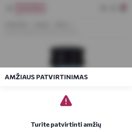
0
VYNOTEKA
Stiprieji
Džinas
Bombay Sapphire London Dry Gin 0,05 l
AMŽIAUS PATVIRTINIMAS
Turite patvirtinti amžių