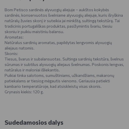
Bom Petisco sardinės alyvuogių aliejuje – aukštos kokybės
sardinės, konservuotos švelniame alyvuogių aliejuje, kuris išryškina
natūralų žuvies skonį ir suteikia jai minkštą, sultingą tekstūrą. Tai
tradicinis portugališkas produktas, pasižymintis švariu, tiesiu
skoniu ir puikiu maistiniu balansu.
Aromatas:
Natūralus sardinių aromatas, papildytas lengvomis alyvuogių
aliejaus natomis.
Skonis:
Tiesus, švarus ir subalansuotas. Sultinga sardinių tekstūra, švelnus
sūrumas ir subtilus alyvuogių aliejaus švelnumas. Poskonis lengvas,
natūralus ir maloniai išliekantis.
Puikiai tinka salotoms, sumuštiniams, užkandžiams, makaronų
patiekalams ar tiesiog mėgautis vienoms. Geriausia patiekti
kambario temperatūroje, kad atsiskleistų visas skonis.
Grynasis kiekis: 120 g.
Sudedamosios dalys