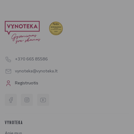
+370 665 85586
vynoteka@vynoteka.lt
Registruotis
VYNOTEKA
Apie mus