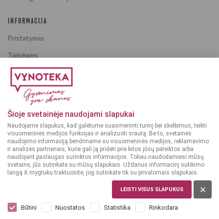
INFORMACIJA
Pristatymas
Tiekėjams
Karjera
Dažniausiai užduodami klausimai
Šioje svetainėje naudojami slapukai
Dėmesio!
Alkoholinius gėrimus gali įsigyti tik asmenys,
Naudojame slapukus, kad galėtume suasmeninti turinį bei skelbimus, teikti
kuriems yra
ne mažiau kaip 20 metų
.
visuomeninės medijos funkcijas ir analizuoti srautą. Be to, svetainės
naudojimo informaciją bendriname su visuomeninės medijos, reklamavimo
ir analizės partneriais, kurie gali ją pridėti prie kitos jūsų pateiktos arba
naudojant paslaugas surinktos informacijos. Toliau naudodamiesi mūsų
svetaine, jūs sutinkate su mūsų slapukais. Uždarius informacinį sutikimo
langą X mygtuku traktuosite, jog sutinkate tik su privalomais slapukais.
© 2025 VYNOTEKA - Visos teisės saugomos
LEISTI VISUS SLAPUKUS
Būtini
Nuostatos
Statistika
Rinkodara