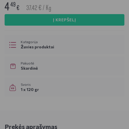
4
49
37.42 € / Kg
€
Į KREPŠELĮ
Kategorija
Žuvies produktai
Pakuotė
Skardinė
Svoris
1 x 120 gr
Prekės aprašymas