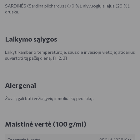
SARDINĖS (Sardina pilchardus) (70 %), alyvuogių aliejus (29 %),
druska.
Laikymo sąlygos
Laikyti kambario temperatūroje, sausoje ir vėsioje vietoje; atidarius
suvartoti tą pačią dieną. [1, 2, 3]
Alergenai
Žuvis; gali būti vėžiagyvių ir moliuskų pėdsakų.
Maistinė vertė (100 g/ml)
Energetinė vertė
950 kJ
/
228 Kcal