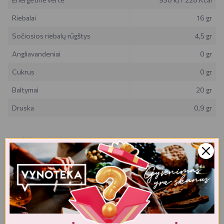
Riebalai
16 gr
Sočiosios riebalų rūgštys
4,5 gr
Angliavandeniai
0 gr
Cukrus
0 gr
Baltymai
20 gr
Druska
0,9 gr
Tiekėjas
Mobi2do LDA
Av. Miguel Fernandes n 27A, 7800-396 Beja , Portugalija
Realios prekės išvaizda gali šiek tiek skirtis nuo esančios nuotraukoje.