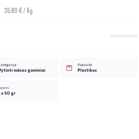
35.80 € / Kg
TIK PARDUOTUVĖSE
ategorija
Pakuotė
Vytinti mėsos gaminiai
Plastikas
voris
1 x 50 gr