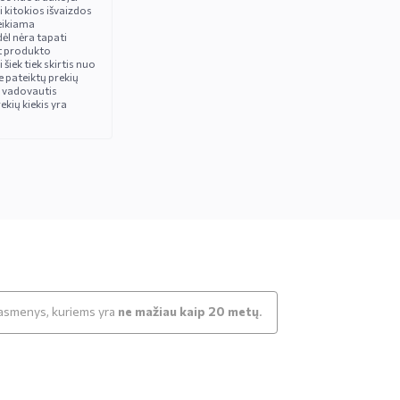
i kitokios išvaizdos
eikiama
ėl nėra tapati
t produkto
iek tiek skirtis nuo
 pateiktų prekių
 vadovautis
ekių kiekis yra
k asmenys, kuriems yra
ne mažiau kaip 20 metų
.