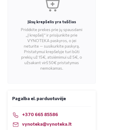
Jūsų krepšelis yra tuščias
Pridėkite prekes prie jų spausdami
„Į krepšelį“ ir prisijunkite prie
VYNOTEKA paskyros, o jei
neturite — susikurkite paskyrą.
Pristatymui krepšelyje turi būti
prekių už 15€, atsiėmimui už 5€, o
užsakant virš 50€ pristatymas
nemokamas.
Pagalba el. parduotuvėje
+370 665 85586
vynoteka@vynoteka.lt