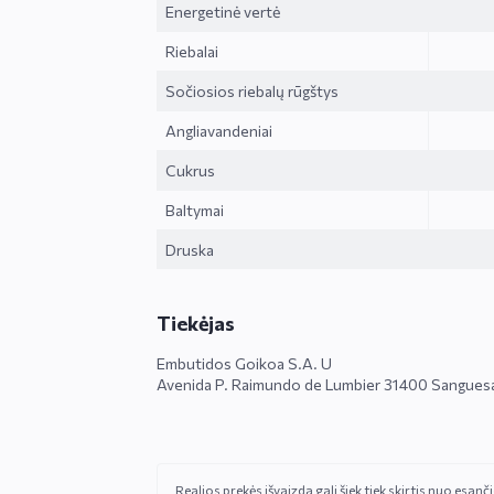
Energetinė vertė
Riebalai
Sočiosios riebalų rūgštys
Angliavandeniai
Cukrus
Baltymai
Druska
Tiekėjas
Embutidos Goikoa S.A. U
Avenida P. Raimundo de Lumbier 31400 Sanguesa, 
Realios prekės išvaizda gali šiek tiek skirtis nuo esan