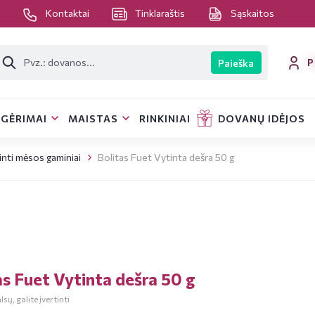
s
Kontaktai
Tinklaraštis
Sąskaitos
P
Paieška
GĖRIMAI
MAISTAS
RINKINIAI
DOVANŲ IDĖJOS
inti mėsos gaminiai
Bolitas Fuet Vytinta dešra 50 g
as Fuet Vytinta dešra 50 g
sų, galite įvertinti