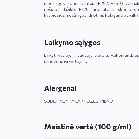
medžiagos, konservantai: (E252, E250), česnakų
riešutai, dažiklis E120, aromato ir skonio st
kvapiosios medžiagos, dirbtinis kolageno apvalka
Laikymo sąlygos
Laikyti vėsioje ir sausoje vietoje. Rekomenduoja
minutėms iki vartojimo.
Alergenai
SUDĖTYJE YRA LAKTOZĖS, PIENO.
Maistinė vertė (100 g/ml)