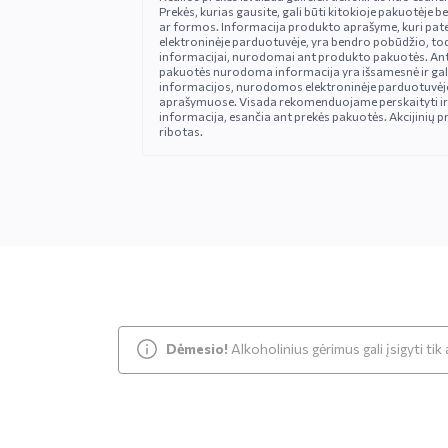
Prekės, kurias gausite, gali būti kitokioje pakuotėje be
ar formos. Informacija produkto aprašyme, kuri pat
elektroninėje parduotuvėje, yra bendro pobūdžio, tod
informacijai, nurodomai ant produkto pakuotės. An
pakuotės nurodoma informacija yra išsamesnė ir gali š
informacijos, nurodomos elektroninėje parduotuvėje
aprašymuose. Visada rekomenduojame perskaityti ir
informacija, esančia ant prekės pakuotės. Akcijinių pr
ribotas.
Dėmesio!
Alkoholinius gėrimus gali įsigyti ti