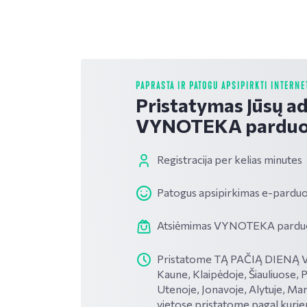
PAPRASTA IR PATOGU APSIPIRKTI INTERNE
Pristatymas Jūsų a
VYNOTEKA parduo
Registracija per kelias minutes
Patogus apsipirkimas e-parduo
Atsiėmimas VYNOTEKA parduotu
Pristatome TĄ PAČIĄ DIENĄ VI
Kaune, Klaipėdoje, Šiauliuose, 
Utenoje, Jonavoje, Alytuje, Mar
vietose pristatome pagal kurje