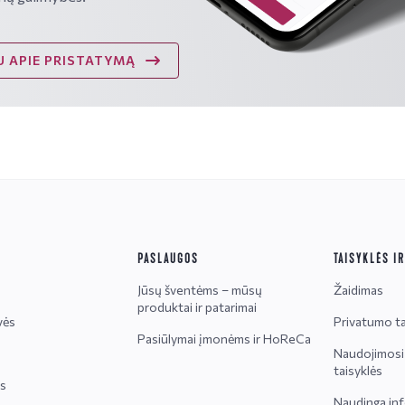
 APIE PRISTATYMĄ
PASLAUGOS
TAISYKLĖS I
Jūsų šventėms – mūsų
Žaidimas
produktai ir patarimai
vės
Privatumo ta
Pasiūlymai įmonėms ir HoReCa
Naudojimosi 
taisyklės
is
Naudinga inf