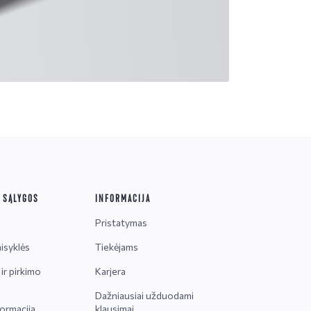
R SĄLYGOS
INFORMACIJA
Pristatymas
isyklės
Tiekėjams
ir pirkimo
Karjera
Dažniausiai užduodami
ormacija
klausimai