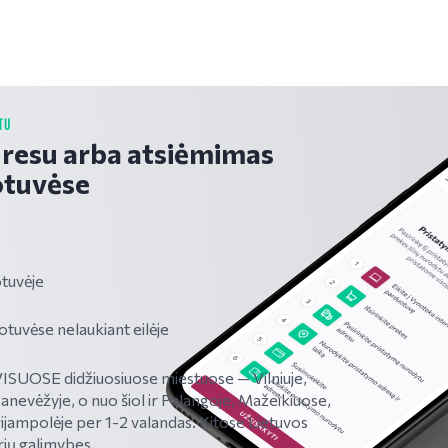
TU
dresu arba atsiėmimas
tuvėse
tuvėje
vėse nelaukiant eilėje
SUOSE didžiuosiuose miestuose — Vilniuje,
Panevėžyje, o nuo šiol ir Palangoje, Mažeikiuose,
ijampolėje per 1-2 valandas. Kitose Lietuvos
rių galimybes.