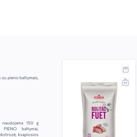
 su pieno baltymais,
ai naudojama 150 g
, PIENO baltymai,
 dekstrozė, kvapiosios