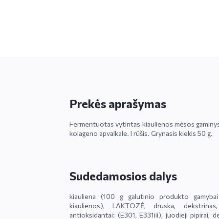
Prekės aprašymas
Fermentuotas vytintas kiaulienos mėsos gaminys
kolageno apvalkale. I rūšis. Grynasis kiekis 50 g.
Sudedamosios dalys
kiauliena (100 g galutinio produkto gamyb
kiaulienos), LAKTOZĖ, druska, dekstrinas
antioksidantai: (E301, E331iii), juodieji pipirai,