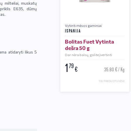
 milteliai, muskatų
ipriklis E635, dūmų
las.
Vytinti mėsos gaminiai
ISPANIJA
Bolitas Fuet Vytinta
dešra 50 g
ma atidaryti likus 5
Dar nėra balsų, galite įvertinti
1
79
€
35.80 € / Kg
TIK PARDUOTUVĖSE