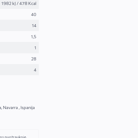
1982 kJ
/
478 Kcal
UŽSISAKYKITE 
40
LEIDINUK
14
Skaniausias naujiena
1,5
geriausias akcijas gausite
1
28
4
Sutinku su„Vynoteka“
pri
politika
.
Paspausdamas patvirtinu, kad sutinku,
mano duomenys būtų tvarkomi tiesiogi
rinkodaros tikslu ir kad esu susipažinęs
privatumo politikoje numatytomis tvarky
sąlygomis*
Navarra , Ispanija
PRENUMERUOT
čios nuotraukoje.