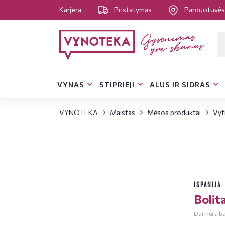
Karjera
Pristatymas
Parduotuvė
VYNAS
STIPRIEJI
ALUS IR SIDRAS
VYNOTEKA
Maistas
Mėsos produktai
Vyt
ISPANIJA
Bolit
Dar nėra bal