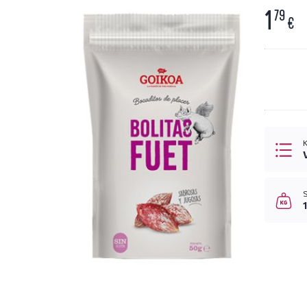
1
79
€
K
S