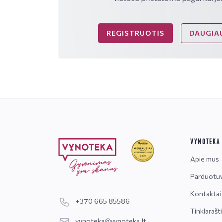
REGISTRUOTIS
DAUGIAU
VYNOTEKA
Apie mus
Parduotu
Kontaktai
+370 665 85586
Tinklarašt
vynoteka@vynoteka.lt