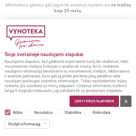
Alkoholinius gėrimus gali įsigyti tik asmenys, kuriems yra
ne mažiau
kaip 20 metų
.
MAN YRA 20 METŲ
MAN NĖRA 20 METŲ
Šioje svetainėje naudojami slapukai
Naudojame slapukus, kad galėtume suasmeninti turinį bei skelbimus, teikti
visuomeninės medijos funkcijas ir analizuoti srautą. Be to, svetainės
naudojimo informaciją bendriname su visuomeninės medijos, reklamavimo
ir analizės partneriais, kurie gali ją pridėti prie kitos jūsų pateiktos arba
naudojant paslaugas surinktos informacijos. Toliau naudodamiesi mūsų
svetaine, jūs sutinkate su mūsų slapukais. Uždarius informacinį sutikimo
langą X mygtuku traktuosite, jog sutinkate tik su privalomais slapukais.
LEISTI VISUS SLAPUKUS
ČEKIJA
Bohemia Regent Dark Lager 0,5 L
Būtini
Nuostatos
Statistika
Rinkodara
Dar nėra balsų, galite įvertinti
Rodyti informaciją
1
69
3.38 € / L
€