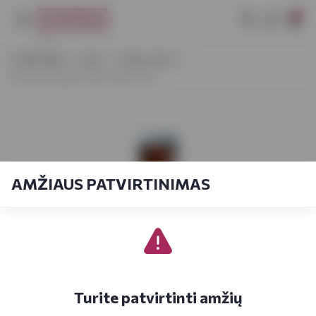
0
VYNOTEKA
Alus
Tamsus alus
Bohemia Regent Dark Lager 0,5 L
AMŽIAUS PATVIRTINIMAS
Turite patvirtinti amžių