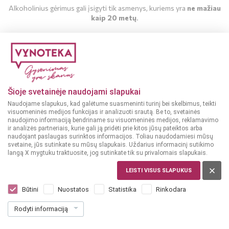
Alkoholinius gėrimus gali įsigyti tik asmenys, kuriems yra
ne mažiau
kaip 20 metų
.
MAN YRA 20 METŲ
MAN NĖRA 20 METŲ
Šioje svetainėje naudojami slapukai
Naudojame slapukus, kad galėtume suasmeninti turinį bei skelbimus, teikti
visuomeninės medijos funkcijas ir analizuoti srautą. Be to, svetainės
naudojimo informaciją bendriname su visuomeninės medijos, reklamavimo
ir analizės partneriais, kurie gali ją pridėti prie kitos jūsų pateiktos arba
naudojant paslaugas surinktos informacijos. Toliau naudodamiesi mūsų
svetaine, jūs sutinkate su mūsų slapukais. Uždarius informacinį sutikimo
langą X mygtuku traktuosite, jog sutinkate tik su privalomais slapukais.
LEISTI VISUS SLAPUKUS
JAV
Bison Hill Kentucky Straight Whiskey 0,7
Būtini
Nuostatos
Statistika
Rinkodara
l
Rodyti informaciją
Dar nėra balsų, galite įvertinti