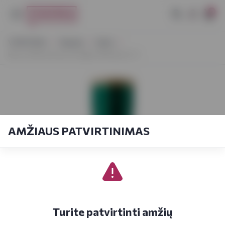
0
VYNOTEKA
Stiprieji
Viskis
Bison Hill Kentucky Straight Whiskey 0,7 l
AMŽIAUS PATVIRTINIMAS
Turite patvirtinti amžių