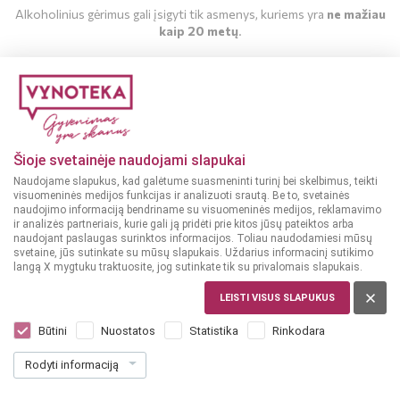
Alkoholinius gėrimus gali įsigyti tik asmenys, kuriems yra
ne mažiau
kaip 20 metų
.
MAN YRA 20 METŲ
MAN NĖRA 20 METŲ
Šioje svetainėje naudojami slapukai
Naudojame slapukus, kad galėtume suasmeninti turinį bei skelbimus, teikti
visuomeninės medijos funkcijas ir analizuoti srautą. Be to, svetainės
naudojimo informaciją bendriname su visuomeninės medijos, reklamavimo
ir analizės partneriais, kurie gali ją pridėti prie kitos jūsų pateiktos arba
naudojant paslaugas surinktos informacijos. Toliau naudodamiesi mūsų
svetaine, jūs sutinkate su mūsų slapukais. Uždarius informacinį sutikimo
langą X mygtuku traktuosite, jog sutinkate tik su privalomais slapukais.
LEISTI VISUS SLAPUKUS
PRANCŪZIJA, ANJOU
B&G Rose D'Anjou 0,75 L
Būtini
Nuostatos
Statistika
Rinkodara
Dar nėra balsų, galite įvertinti
Rodyti informaciją
10
99
14.65 € / L
€