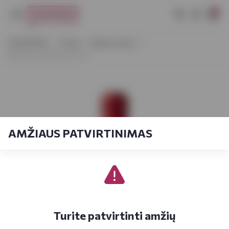
0
VYNOTEKA
Vynas
Ramus vynas
B&G Rose D'Anjou 0,75 L
AMŽIAUS PATVIRTINIMAS
Turite patvirtinti amžių