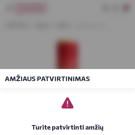
0
VYNOTEKA
Stiprieji
Džinas
Beefeater 0,5 L
AMŽIAUS PATVIRTINIMAS
Turite patvirtinti amžių