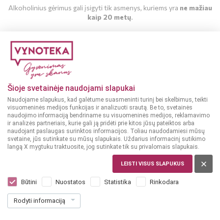
Alkoholinius gėrimus gali įsigyti tik asmenys, kuriems yra
ne mažiau
kaip 20 metų
.
MAN YRA 20 METŲ
MAN NĖRA 20 METŲ
Šioje svetainėje naudojami slapukai
Naudojame slapukus, kad galėtume suasmeninti turinį bei skelbimus, teikti
visuomeninės medijos funkcijas ir analizuoti srautą. Be to, svetainės
naudojimo informaciją bendriname su visuomeninės medijos, reklamavimo
ir analizės partneriais, kurie gali ją pridėti prie kitos jūsų pateiktos arba
naudojant paslaugas surinktos informacijos. Toliau naudodamiesi mūsų
svetaine, jūs sutinkate su mūsų slapukais. Uždarius informacinį sutikimo
langą X mygtuku traktuosite, jog sutinkate tik su privalomais slapukais.
DIDŽIOJI BRITANIJA
Beefeater 0,5 L
LEISTI VISUS SLAPUKUS
Dar nėra balsų, galite įvertinti
Būtini
Nuostatos
Statistika
Rinkodara
14
99
Rodyti informaciją
29.98 € / L
€