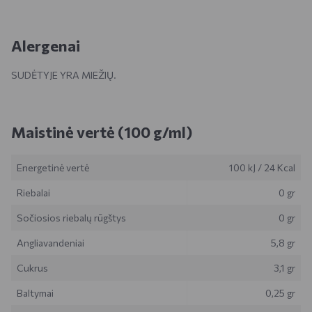
Alergenai
SUDĖTYJE YRA MIEŽIŲ.
Maistinė vertė (100 g/ml)
Energetinė vertė
100 kJ
/
24 Kcal
Riebalai
0 gr
Sočiosios riebalų rūgštys
0 gr
Angliavandeniai
5,8 gr
Cukrus
3,1 gr
Baltymai
0,25 gr