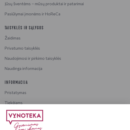
Jūsų šventėms – mūsų produktai ir patarimai
Pasiūlymai įmonėms ir HoReCa
TAISYKLĖS IR SĄLYGOS
Žaidimas
Privatumo taisyklės
Naudojimosi ir pirkimo taisyklės
Naudinga informacija
INFORMACIJA
Pristatymas
Tiekėjams
Karjera
Dažniausiai užduodami klausimai