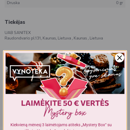
Druska
0 gr
Tiekėjas
UAB SANITEX
Raudondvario pl.131, Kaunas, Lietuva , Kaunas , Lietuva
Realios prekės išvaizda gali šiek tiek skirtis nuo esančios nuotraukoje.
Prekės, kurias gausite, gali būti kitokioje pakuotėje bei kitokios
išvaizdos ar formos. Informacija produkto aprašyme, kuri pateikiama
elektroninėje parduotuvėje, yra bendro pobūdžio, todėl nėra tapati
informacijai, nurodomai ant produkto pakuotės. Ant produkto
pakuotės nurodoma informacija yra išsamesnė ir gali šiek tiek skirtis
nuo informacijos, nurodomos elektroninėje parduotuvėje pateiktų
prekių aprašymuose. Visada rekomenduojame perskaityti ir
vadovautis informacija, esančia ant prekės pakuotės. Akcijinių prekių
kiekis yra ribotas.
Kiekvieną mėnesį 3 laimėtojams atiteks „Mystery Box“ su