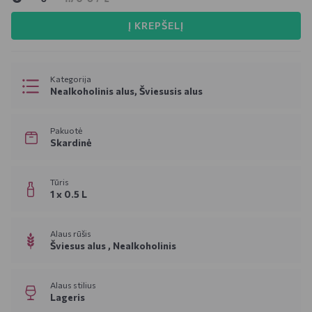
Į KREPŠELĮ
Kategorija
Nealkoholinis alus, Šviesusis alus
Pakuotė
Skardinė
Tūris
1 x 0.5 L
Alaus rūšis
Šviesus alus ,
Nealkoholinis
Alaus stilius
Lageris