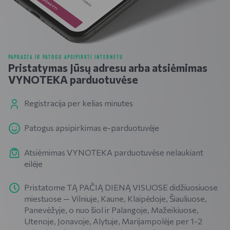
PAPRASTA IR PATOGU APSIPIRKTI INTERNETU
Pristatymas Jūsų adresu arba atsiėmimas
VYNOTEKA parduotuvėse
Registracija per kelias minutes
Patogus apsipirkimas e-parduotuvėje
Atsiėmimas VYNOTEKA parduotuvėse nelaukiant
eilėje
Pristatome TĄ PAČIĄ DIENĄ VISUOSE didžiuosiuose
miestuose — Vilniuje, Kaune, Klaipėdoje, Šiauliuose,
Panevėžyje, o nuo šiol ir Palangoje, Mažeikiuose,
Utenoje, Jonavoje, Alytuje, Marijampolėje per 1-2