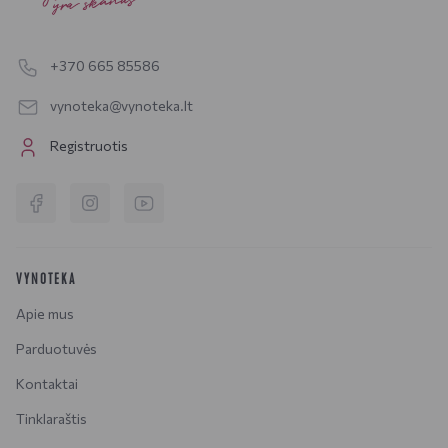
+370 665 85586
vynoteka@vynoteka.lt
Registruotis
VYNOTEKA
Apie mus
Parduotuvės
Kontaktai
Tinklaraštis