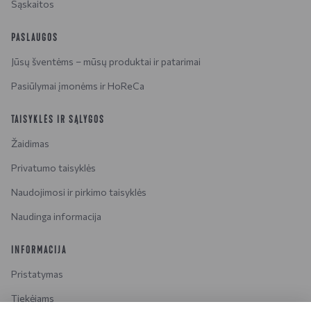
Sąskaitos
PASLAUGOS
Jūsų šventėms – mūsų produktai ir patarimai
Pasiūlymai įmonėms ir HoReCa
TAISYKLĖS IR SĄLYGOS
Žaidimas
Privatumo taisyklės
Naudojimosi ir pirkimo taisyklės
Naudinga informacija
INFORMACIJA
Pristatymas
Tiekėjams