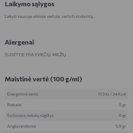
Laikymo sąlygos
Laikyti sausoje vėsioje vietoje, vartoti atvėsintą.
Alergenai
SUDĖTYJE YRA KVIEČIŲ, MIEŽIŲ.
Maistinė vertė (100 g/ml)
Energetinė vertė
103 kJ
/
24 Kcal
Riebalai
0 gr
Sočiosios riebalų rūgštys
0 gr
Angliavandeniai
5,9 gr