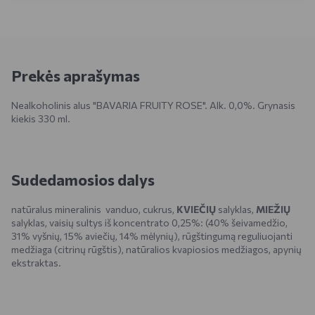
Prekės aprašymas
Nealkoholinis alus "BAVARIA FRUITY ROSE". Alk. 0,0%. Grynasis
kiekis 330 ml.
Sudedamosios dalys
natūralus mineralinis vanduo, cukrus,
KVIEČIŲ
salyklas,
MIEŽIŲ
salyklas, vaisių sultys iš koncentrato 0,25%: (40% šeivamedžio,
31% vyšnių, 15% aviečių, 14% mėlynių), rūgštingumą reguliuojanti
medžiaga (citrinų rūgštis), natūralios kvapiosios medžiagos, apynių
ekstraktas.