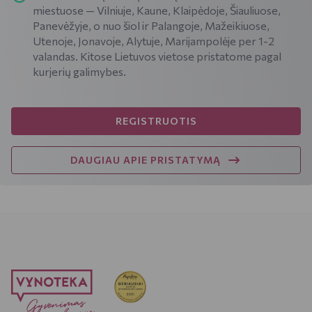
miestuose — Vilniuje, Kaune, Klaipėdoje, Šiauliuose,
Panevėžyje, o nuo šiol ir Palangoje, Mažeikiuose,
Utenoje, Jonavoje, Alytuje, Marijampolėje per 1-2
valandas. Kitose Lietuvos vietose pristatome pagal
kurjerių galimybes.
REGISTRUOTIS
DAUGIAU APIE PRISTATYMĄ