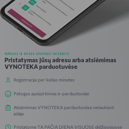
PAPRASTA IR PATOGU APSIPIRKTI INTERNETU
Pristatymas Jūsų adresu arba atsiėmimas
VYNOTEKA parduotuvėse
Registracija per kelias minutes
Patogus apsipirkimas e-parduotuvėje
Atsiėmimas VYNOTEKA parduotuvėse nelaukiant
eilėje
Pristatome TĄ PAČIĄ DIENĄ VISUOSE didžiuosiuose