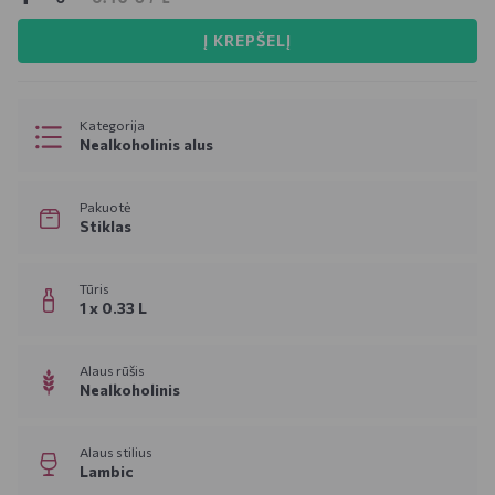
Į KREPŠELĮ
Kategorija
Nealkoholinis alus
Pakuotė
Stiklas
Tūris
1 x 0.33 L
Alaus rūšis
Nealkoholinis
Alaus stilius
Lambic