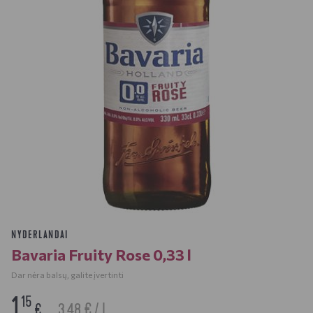
NYDERLANDAI
Bavaria Fruity Rose 0,33 l
Dar nėra balsų, galite įvertinti
1
15
3.48 € / L
€