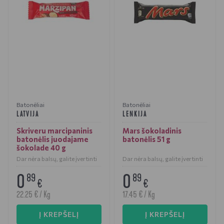
Batonėliai
Batonėliai
LATVIJA
LENKIJA
Skriveru marcipaninis
Mars šokoladinis
batonėlis juodajame
batonėlis 51 g
šokolade 40 g
Dar nėra balsų, galite įvertinti
Dar nėra balsų, galite įvertinti
0
0
89
89
€
€
22.25 € / Kg
17.45 € / Kg
Į KREPŠELĮ
Į KREPŠELĮ