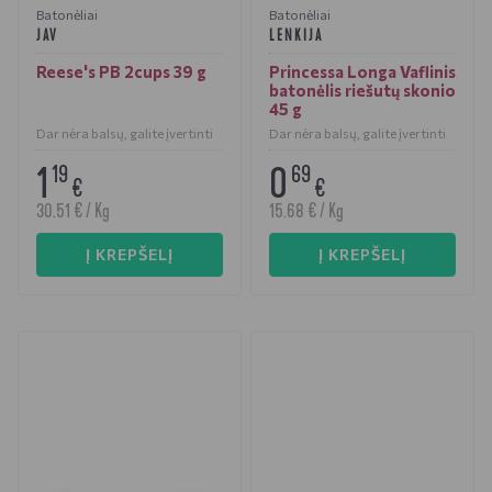
Batonėliai
Batonėliai
JAV
LENKIJA
Reese's PB 2cups 39 g
Princessa Longa Vaflinis
batonėlis riešutų skonio
45 g
Dar nėra balsų, galite įvertinti
Dar nėra balsų, galite įvertinti
1
0
19
69
€
€
30.51 € / Kg
15.68 € / Kg
Į KREPŠELĮ
Į KREPŠELĮ