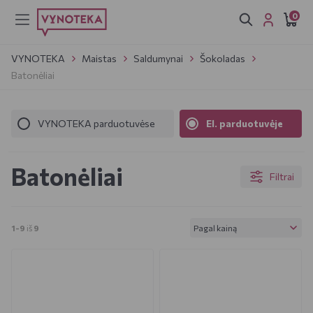
0
VYNOTEKA
Maistas
Saldumynai
Šokoladas
Batonėliai
VYNOTEKA parduotuvėse
El. parduotuvėje
Batonėliai
Filtrai
Pagal kainą
1-9
iš
9