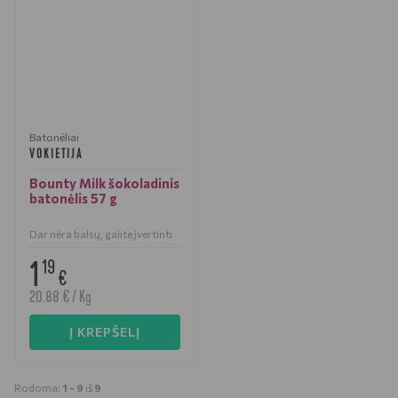
Batonėliai
VOKIETIJA
Bounty Milk šokoladinis
batonėlis 57 g
Dar nėra balsų, galite įvertinti
1
19
€
20.88 € / Kg
Į KREPŠELĮ
Rodoma:
1 -
9
iš
9