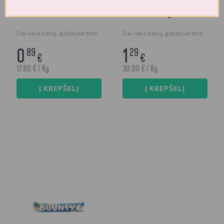
Snickers 50 g
Kinder Bueno vaflinis
batonėlis 43 g
Dar nėra balsų, galite įvertinti
Dar nėra balsų, galite įvertinti
0
1
89
29
€
€
17.80 € / Kg
30.00 € / Kg
Į KREPŠELĮ
Į KREPŠELĮ