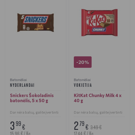
-20%
Batonėliai
Batonėliai
NYDERLANDAI
VOKIETIJA
Snickers Šokoladinis
KitKat Chunky Milk 4 x
batonėlis, 5 x 50 g
40 g
Dar nėra balsų, galite įvertinti
Dar nėra balsų, galite įvertinti
3
2
99
79
€
€
3.49 €
15.96 € / Kg
17.44 € / Kg