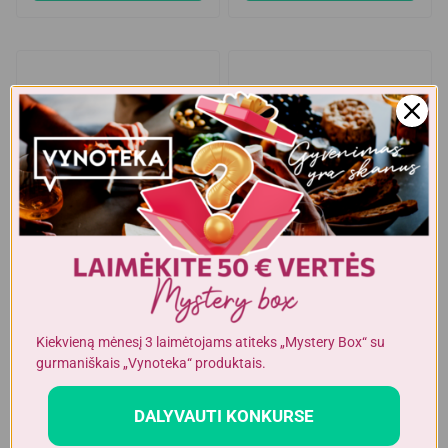
Kiekvieną mėnesį 3 laimėtojams atiteks „Mystery Box“ su
gurmaniškais „Vynoteka“ produktais.
Batonėliai
Batonėliai
DALYVAUTI KONKURSE
NYDERLANDAI
LENKIJA