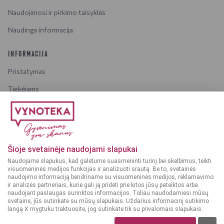
Naudojimosi ir pirkimo taisyklės
Naudinga informacija
INFORMACIJA
Pristatymas
Tiekėjams
Karjera
Dažniausiai užduodami klausimai
Šioje svetainėje naudojami slapukai
Dėmesio!
Alkoholinius gėrimus gali įsigyti tik asmenys,
Naudojame slapukus, kad galėtume suasmeninti turinį bei skelbimus, teikti
kuriems yra
ne mažiau kaip 20 metų
.
visuomeninės medijos funkcijas ir analizuoti srautą. Be to, svetainės
naudojimo informaciją bendriname su visuomeninės medijos, reklamavimo
ir analizės partneriais, kurie gali ją pridėti prie kitos jūsų pateiktos arba
naudojant paslaugas surinktos informacijos. Toliau naudodamiesi mūsų
svetaine, jūs sutinkate su mūsų slapukais. Uždarius informacinį sutikimo
langą X mygtuku traktuosite, jog sutinkate tik su privalomais slapukais.
© 2025 VYNOTEKA - Visos teisės saugomos