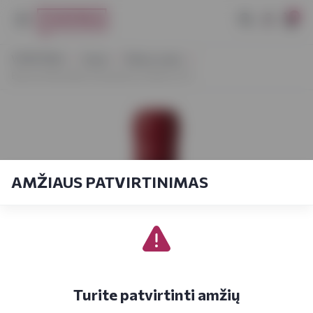
0
VYNOTEKA
Vynas
Ramus vynas
Barone Montalto Passivento Sicilia 0,75 l
AMŽIAUS PATVIRTINIMAS
Turite patvirtinti amžių