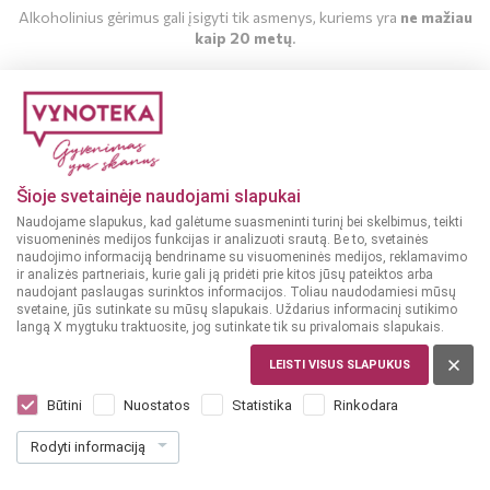
Alkoholinius gėrimus gali įsigyti tik asmenys, kuriems yra
ne mažiau
kaip 20 metų
.
MAN YRA 20 METŲ
MAN NĖRA 20 METŲ
Šioje svetainėje naudojami slapukai
Naudojame slapukus, kad galėtume suasmeninti turinį bei skelbimus, teikti
visuomeninės medijos funkcijas ir analizuoti srautą. Be to, svetainės
naudojimo informaciją bendriname su visuomeninės medijos, reklamavimo
ir analizės partneriais, kurie gali ją pridėti prie kitos jūsų pateiktos arba
naudojant paslaugas surinktos informacijos. Toliau naudodamiesi mūsų
svetaine, jūs sutinkate su mūsų slapukais. Uždarius informacinį sutikimo
langą X mygtuku traktuosite, jog sutinkate tik su privalomais slapukais.
LEISTI VISUS SLAPUKUS
ITALIJA, SICILIA
Barone Montalto Passivento Sicilia 0,75 l
Būtini
Nuostatos
Statistika
Rinkodara
Dar nėra balsų, galite įvertinti
Rodyti informaciją
19
99
26.65 € / L
€